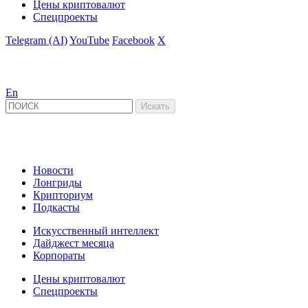
Цены криптовалют
Спецпроекты
Telegram (AI)
YouTube
Facebook
X
En
Новости
Лонгриды
Крипториум
Подкасты
Искусственный интеллект
Дайджест месяца
Корпораты
Цены криптовалют
Спецпроекты