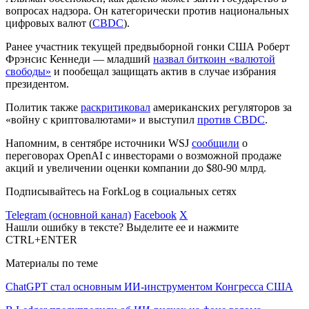
вопросах надзора. Он категорически против национальных
цифровых валют (
CBDC
).
Ранее участник текущей предвыборной гонки США Роберт
Фрэнсис Кеннеди — младший
назвал биткоин «валютой
свободы»
и пообещал защищать актив в случае избрания
президентом.
Политик также
раскритиковал
американских регуляторов за
«войну с криптовалютами» и выступил
против CBDC
.
Напомним, в сентябре источники WSJ
сообщили
о
переговорах OpenAI с инвесторами о возможной продаже
акций и увеличении оценки компании до $80-90 млрд.
Подписывайтесь на ForkLog в социальных сетях
Telegram (основной канал)
Facebook
X
Нашли ошибку в тексте? Выделите ее и нажмите
CTRL+ENTER
Материалы по теме
ChatGPT стал основным ИИ-инструментом Конгресса США