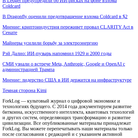
В Ledger предупредили об ИИ-рисках на фоне взлома
Coldcard
В Dragonfly оценили предотвращение взлома Coldcard в $2
Мнение: криптоиндустрия переживет провал CLARITY Act в
Сенате
Майнеры усилили борьбу за электроэнергию
Рэй Далио: ИИ-пузырь напомнил 1929 и 2000 годы
СМИ узнали о встрече Meta, Anthropic, Google и OpenAI с
администрацией Трампа
Мнение: лидерство США в ИИ держится на инфраструктуре
Темная сторона Kimi
ForkLog — культовый журнал о цифровой экономике и
технологиях будущего. С 2014 года документируем развитие
биткоина, искусственного интеллекта, квантовых технологий
и других систем, определяющих трансформацию и развитие
цивилизации.
Все опубликованные материалы принадлежат
ForkLog. Вы можете перепечатывать наши материалы только
после согласования с редакцией и с указанием активной