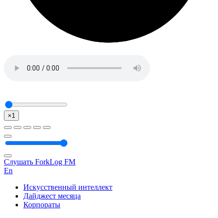
×1
Слушать ForkLog FM
En
Искусственный интеллект
Дайджест месяца
Корпораты