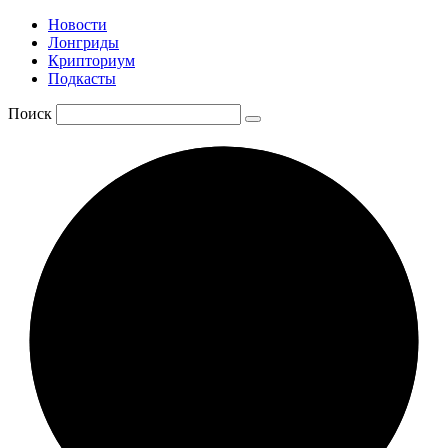
Новости
Лонгриды
Крипториум
Подкасты
Поиск