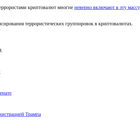
 террористами криптовалют многие
неверно включают в эту массу
сирования террористических группировок в криптовалютах.
R
t
енате
инистрацией Трампа