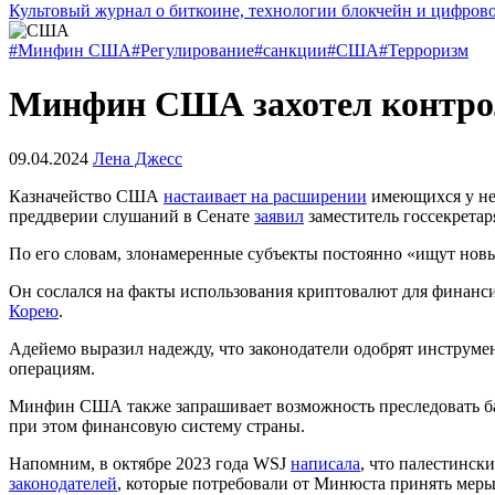
Культовый журнал о биткоине, технологии блокчейн и цифров
#Минфин США
#Регулирование
#санкции
#США
#Терроризм
Минфин США захотел контро
09.04.2024
Лена Джесс
Казначейство США
настаивает на расширении
имеющихся у нег
преддверии слушаний в Сенате
заявил
заместитель госсекретар
По его словам, злонамеренные субъекты постоянно «ищут нов
Он сослался на факты использования криптовалют для финан
Корею
.
Адейемо выразил надежду, что законодатели одобрят инструм
операциям.
Минфин США также запрашивает возможность преследовать ба
при этом финансовую систему страны.
Напомним, в октябре 2023 года WSJ
написала
, что палестинск
законодателей
, которые потребовали от Минюста принять меры 