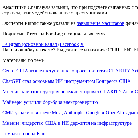
Аналитики Chainalysis заявили, что при подсчете связанных с
сервисы, взаимодействовавшие с преступниками.
Эксперты Elliptic также указали на
завышение масштабов
финан
Подписывайтесь на ForkLog в социальных сетях
Telegram (основной канал)
Facebook
X
Нашли ошибку в тексте? Выделите ее и нажмите CTRL+ENTE
Материалы по теме
Сенат США «зашел в тупик» в вопросе принятия CLARITY Ac
ChatGPT стал основным ИИ-инструментом Конгресса США
Мнение: криптоиндустрия переживет провал CLARITY Act в С
Майнеры усилили борьбу за электроэнергию
СМИ узнали о встрече Meta, Anthropic, Google и OpenAI с адм
Мнение: лидерство США в ИИ держится на инфраструктуре
Темная сторона Kimi