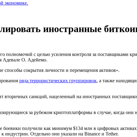
ой экономике.
лировать иностранные биткои
о полномочий с целью усиления контроля за поставщиками кри
я Адевале О. Адейемо.
ые способы сокрытия личности и перемещения активов».
сирования
ряда террористических группировок
, а также находя
ент вторичных санкций, нацеленный на иностранных поставщик
зирующиеся за рубежом криптоплатформы в случае, когда они 
ие боевики получили как минимум $134 млн в цифровых активах
к индустрии. Отдельно они указали на Binance и Tether.