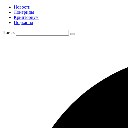
Новости
Лонгриды
Крипториум
Подкасты
Поиск