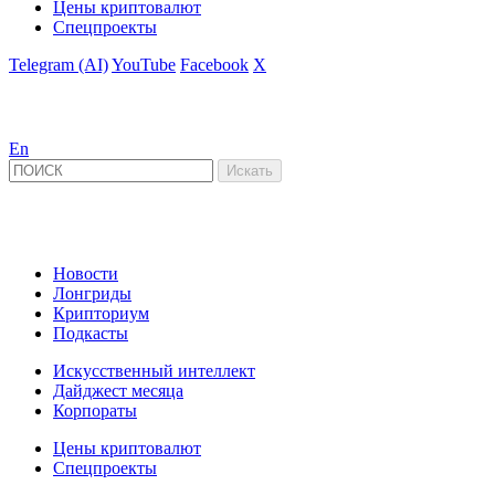
Цены криптовалют
Спецпроекты
Telegram (AI)
YouTube
Facebook
X
En
Новости
Лонгриды
Крипториум
Подкасты
Искусственный интеллект
Дайджест месяца
Корпораты
Цены криптовалют
Спецпроекты