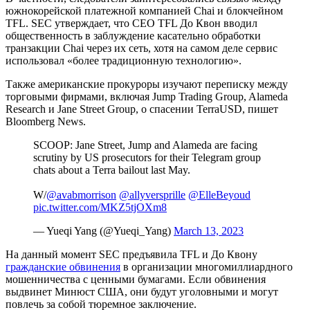
южнокорейской платежной компанией Chai и блокчейном
TFL. SEC утверждает, что CEO TFL До Квон вводил
общественность в заблуждение касательно обработки
транзакции Chai через их сеть, хотя на самом деле сервис
использовал «более традиционную технологию».
Также американские прокуроры изучают переписку между
торговыми фирмами, включая Jump Trading Group, Alameda
Research и Jane Street Group, о спасении TerraUSD, пишет
Bloomberg News.
SCOOP: Jane Street, Jump and Alameda are facing
scrutiny by US prosecutors for their Telegram group
chats about a Terra bailout last May.
W/
@avabmorrison
@allyversprille
@ElleBeyoud
pic.twitter.com/MKZ5tjOXm8
— Yueqi Yang (@Yueqi_Yang)
March 13, 2023
На данный момент SEC предъявила TFL и До Квону
гражданские обвинения
в организации многомиллиардного
мошенничества с ценными бумагами. Если обвинения
выдвинет Минюст США, они будут уголовными и могут
повлечь за собой тюремное заключение.