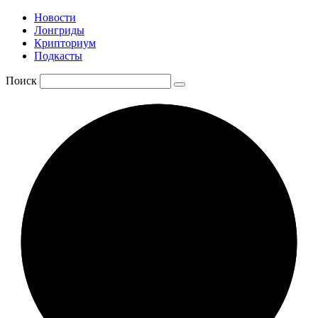
Новости
Лонгриды
Крипториум
Подкасты
Поиск