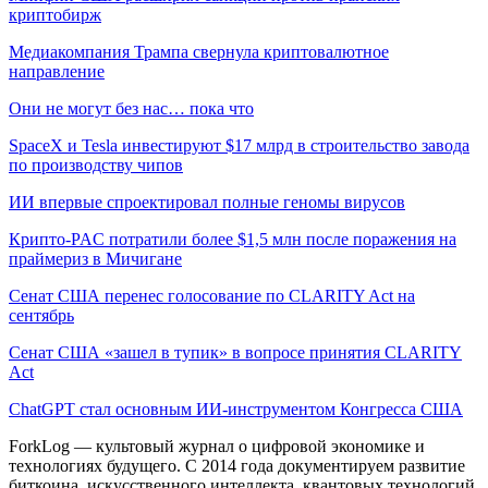
криптобирж
Медиакомпания Трампа свернула криптовалютное
направление
Они не могут без нас… пока что
SpaceX и Tesla инвестируют $17 млрд в строительство завода
по производству чипов
ИИ впервые спроектировал полные геномы вирусов
Крипто-PAC потратили более $1,5 млн после поражения на
праймериз в Мичигане
Сенат США перенес голосование по CLARITY Act на
сентябрь
Сенат США «зашел в тупик» в вопросе принятия CLARITY
Act
ChatGPT стал основным ИИ-инструментом Конгресса США
ForkLog — культовый журнал о цифровой экономике и
технологиях будущего. С 2014 года документируем развитие
биткоина, искусственного интеллекта, квантовых технологий