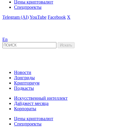
Цены криптовалют
Спецпроекты
Telegram (AI)
YouTube
Facebook
X
En
Новости
Лонгриды
Крипториум
Подкасты
Искусственный интеллект
Дайджест месяца
Корпораты
Цены криптовалют
Спецпроекты