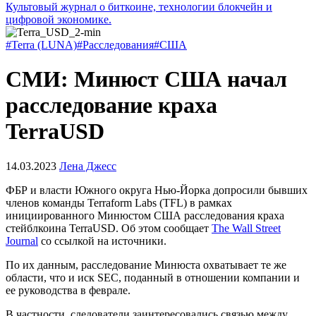
Культовый журнал о биткоине, технологии блокчейн и
цифровой экономике.
#Terra (LUNA)
#Расследования
#США
СМИ: Минюст США начал
расследование краха
TerraUSD
14.03.2023
Лена Джесс
ФБР и власти Южного округа Нью-Йорка допросили бывших
членов команды Terraform Labs (TFL) в рамках
инициированного Минюстом США расследования краха
стейблкоина TerraUSD. Об этом сообщает
The Wall Street
Journal
со ссылкой на источники.
По их данным, расследование Минюста охватывает те же
области, что и иск
SEC
, поданный в отношении компании и
ее руководства в феврале.
В частности, следователи заинтересовались связью между