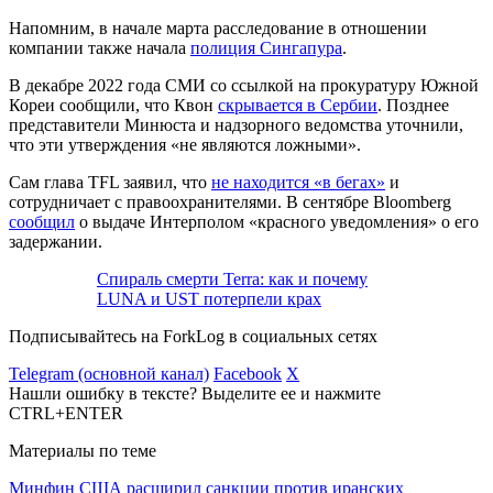
Напомним, в начале марта расследование в отношении
компании также начала
полиция Сингапура
.
В декабре 2022 года СМИ со ссылкой на прокуратуру Южной
Кореи сообщили, что Квон
скрывается в Сербии
. Позднее
представители Минюста и надзорного ведомства уточнили,
что эти утверждения «не являются ложными».
Сам глава TFL заявил, что
не находится «в бегах»
и
сотрудничает с правоохранителями. В сентябре Bloomberg
сообщил
о выдаче Интерполом «красного уведомления» о его
задержании.
Спираль смерти Terra: как и почему
LUNA и UST потерпели крах
Подписывайтесь на ForkLog в социальных сетях
Telegram (основной канал)
Facebook
X
Нашли ошибку в тексте? Выделите ее и нажмите
CTRL+ENTER
Материалы по теме
Минфин США расширил санкции против иранских