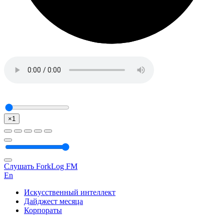
×1
Слушать ForkLog FM
En
Искусственный интеллект
Дайджест месяца
Корпораты