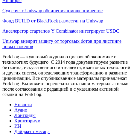
Anthropic
Суд снял с Uniswap обвинения в мошенничестве
Фонд BUILD от BlackRock разместят на Uniswap
Акселератор стартапов Y Combinator интегрирует USDC
Uniswap внедрит защиту от торговых ботов при листинге
новых токенов
ForkLog — культовый журнал о цифровой экономике и
технологиях будущего. С 2014 года документируем развитие
биткоина, искусственного интеллекта, квантовых технологий
и других систем, определяющих трансформацию и развитие
цивилизации.
Все опубликованные материалы принадлежат
ForkLog. Вы можете перепечатывать наши материалы только
после согласования с редакцией и с указанием активной
ссылки на ForkLog.
Новости
Аудио
Лонгриды
Крипториум
ИИ
Дайджест месяца