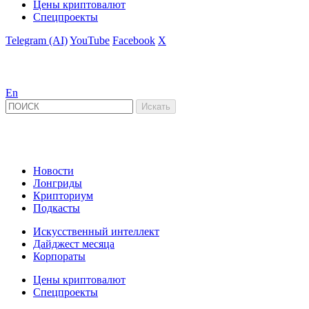
Цены криптовалют
Спецпроекты
Telegram (AI)
YouTube
Facebook
X
En
Новости
Лонгриды
Крипториум
Подкасты
Искусственный интеллект
Дайджест месяца
Корпораты
Цены криптовалют
Спецпроекты