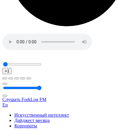
×1
Слушать ForkLog FM
En
Искусственный интеллект
Дайджест месяца
Корпораты