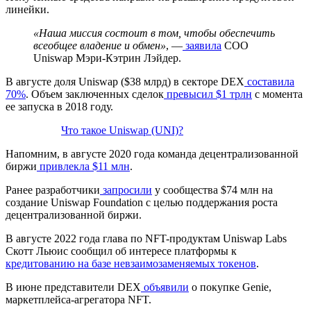
линейки.
«Наша миссия состоит в том, чтобы обеспечить
всеобщее владение и обмен»
, —
заявила
COO
Uniswap Мэри-Кэтрин Лэйдер.
В августе доля Uniswap ($38 млрд) в секторе DEX
составила
70%
. Объем заключенных сделок
превысил $1 трлн
с момента
ее запуска в 2018 году.
Что такое Uniswap (UNI)?
Напомним, в августе 2020 года команда децентрализованной
биржи
привлекла $11 млн
.
Ранее разработчики
запросили
у сообщества $74 млн на
создание Uniswap Foundation с целью поддержания роста
децентрализованной биржи.
В августе 2022 года глава по NFT-продуктам Uniswap Labs
Скотт Льюис сообщил об интересе платформы к
кредитованию на базе невзаимозаменяемых токенов
.
В июне представители DEX
объявили
о покупке Genie,
маркетплейса-агрегатора NFT.