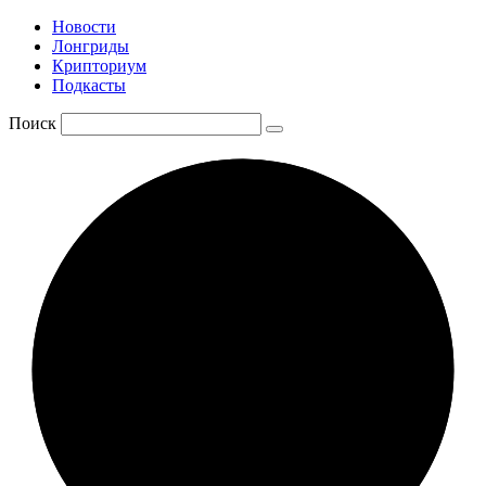
Новости
Лонгриды
Крипториум
Подкасты
Поиск