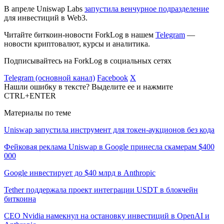
В апреле Uniswap Labs
запустила венчурное подразделение
для инвестиций в Web3.
Читайте биткоин-новости ForkLog в нашем
Telegram
—
новости криптовалют, курсы и аналитика.
Подписывайтесь на ForkLog в социальных сетях
Telegram (основной канал)
Facebook
X
Нашли ошибку в тексте? Выделите ее и нажмите
CTRL+ENTER
Материалы по теме
Uniswap запустила инструмент для токен-аукционов без кода
Фейковая реклама Uniswap в Google принесла скамерам $400
000
Google инвестирует до $40 млрд в Anthropic
Tether поддержала проект интеграции USDT в блокчейн
биткоина
CEO Nvidia намекнул на остановку инвестиций в OpenAI и