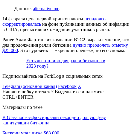
Данные:
alternative.me
.
14 февраля цена первой криптовалюты
ненадолго
скорректировалась
на фоне публикации данных об инфляции
в США, превысивших ожидания участников рынка.
Ранее Адам Фартинг из компании B2C2 выразил мнение, что
для продолжения ралли биткоина
нужно преодолеть отметку
$25 000
. Этот уровень — «крепкий орешек», по его словам.
Есть ли топливо для ралли биткоина в
2023 году?
Подписывайтесь на ForkLog в социальных сетях
Telegram (основной канал)
Facebook
X
Нашли ошибку в тексте? Выделите ее и нажмите
CTRL+ENTER
Материалы по теме
В Glassnode зафиксировали рекордно долгую фазу
капитуляции биткоина
Биткоин упал ниже $63 000