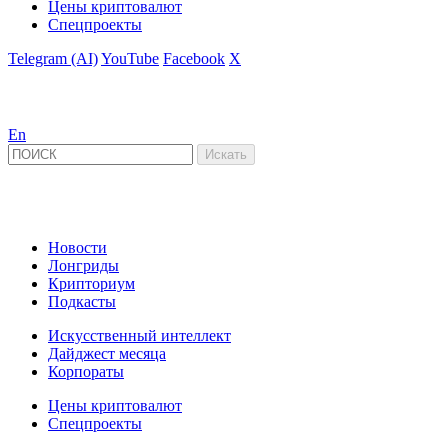
Цены криптовалют
Спецпроекты
Telegram (AI)
YouTube
Facebook
X
En
Новости
Лонгриды
Крипториум
Подкасты
Искусственный интеллект
Дайджест месяца
Корпораты
Цены криптовалют
Спецпроекты