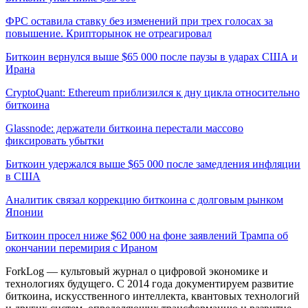
ФРС оставила ставку без изменений при трех голосах за
повышение. Крипторынок не отреагировал
Биткоин вернулся выше $65 000 после паузы в ударах США и
Ирана
CryptoQuant: Ethereum приблизился к дну цикла относительно
биткоина
Glassnode: держатели биткоина перестали массово
фиксировать убытки
Биткоин удержался выше $65 000 после замедления инфляции
в США
Аналитик связал коррекцию биткоина с долговым рынком
Японии
Биткоин просел ниже $62 000 на фоне заявлений Трампа об
окончании перемирия с Ираном
ForkLog — культовый журнал о цифровой экономике и
технологиях будущего. С 2014 года документируем развитие
биткоина, искусственного интеллекта, квантовых технологий