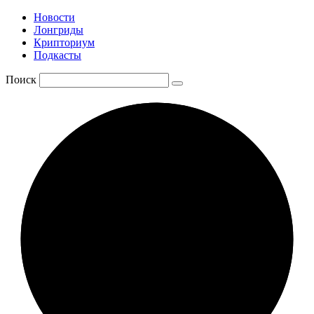
Новости
Лонгриды
Крипториум
Подкасты
Поиск