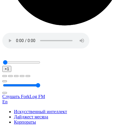
×1
Слушать ForkLog FM
En
Искусственный интеллект
Дайджест месяца
Корпораты