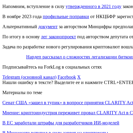
Напомним, вступление в силу
утвержденного в 2021 году
закон
В ноябре 2023 года
профильные поправки
от
НКЦБФР
зарегист
Альтернативный
документ
за авторством Минцифры предполаг
По итогу в основу
лег законопроект
под авторством депутата о
Задача по разработке нового регулирования криптовалют вошл
Нардеп рассказал о сложностях легализации битко
Подписывайтесь на ForkLog в социальных сетях
Telegram (основной канал)
Facebook
X
Нашли ошибку в тексте? Выделите ее и нажмите CTRL+ENTE
Материалы по теме
Сенат США «зашел в тупик» в вопросе принятия CLARITY Ac
Мнение: криптоиндустрия переживет провал CLARITY Act в С
В ЕС заработали штрафы для разработчиков ИИ-моделей
В Миннесоте вступил в силу запрет на криптоматы