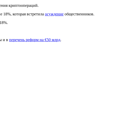
жения криптоопераций.
не 18%, которая встретила
осуждение
общественников.
18%.
ы и в
перечень реформ на €50 млрд
.