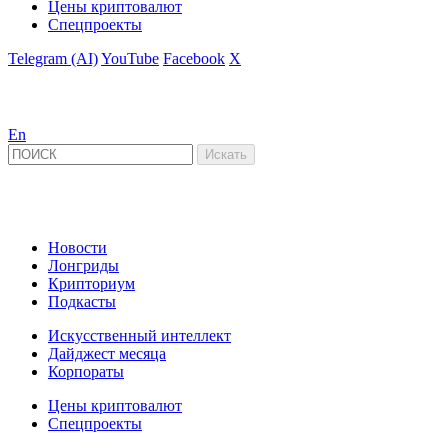
Цены криптовалют
Спецпроекты
Telegram (AI)
YouTube
Facebook
X
En
Новости
Лонгриды
Крипториум
Подкасты
Искусственный интеллект
Дайджест месяца
Корпораты
Цены криптовалют
Спецпроекты