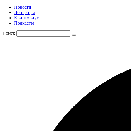
Новости
Лонгриды
Крипториум
Подкасты
Поиск