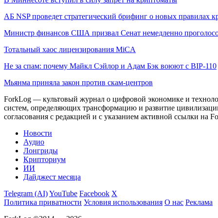
АБ NSP проведет стратегический брифинг о новых правилах к
Министр финансов США призвал Сенат немедленно проголосо
Тотальный хаос лицензирования MiCA
Не за спам: почему Майкл Сэйлор и Адам Бэк воюют с BIP-110
Мьянма приняла закон против скам-центров
ForkLog — культовый журнал о цифровой экономике и технолог
систем, определяющих трансформацию и развитие цивилизаци
согласования с редакцией и с указанием активной ссылки на Fo
Новости
Аудио
Лонгриды
Крипториум
ИИ
Дайджест месяца
Telegram (AI)
YouTube
Facebook
X
Политика приватности
Условия использования
О нас
Реклама