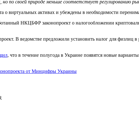
й, но по своей природе меньше соответствует регулированию р
кта о виртуальных активах и убеждены в необходимости перени
ботанный НКЦБФР законопроект о налогообложении криптовалют
роект. В ведомстве предложили установить налог для физлиц в р
щил
, что в течение полугода в Украине появятся новые вариант
законопроекта от Минцифры Украины
R