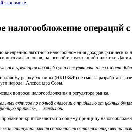
ой экономике.
е налогообложение операций 
 по внедрению льготного налогообложения доходов физических 
по вопросам финансов, налоговой и таможенной политики Дании
ьность, которая по своей сути спекулятивна и не создает доб
фондовому рынку Украины (НКЦБФР) не смогла разработать каче
луги народа» Александра Совы.
чевых вопроса: налогообложения и регулятора рынка.
льных активов по полной аналогии с прибылью от ценных бума
ионную прибыль», — заявил он.
мы проданной криптовалюты по общему принципу налогообложен
 ее институциональная способность остается откровенно низк