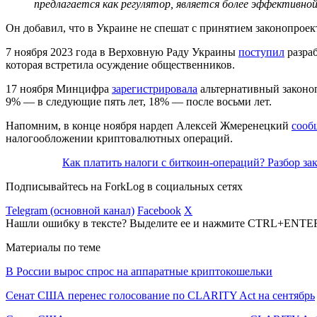
предлагается как регулятор, является более эффективно
Он добавил, что в Украине не спешат с принятием законопрое
7 ноября 2023 года в Верховную Раду Украины
поступил
разра
которая встретила осуждение общественников.
17 ноября Минцифра
зарегистрировала
альтернативный законоп
9% — в следующие пять лет, 18% — после восьми лет.
Напомним, в конце ноября нардеп Алексей Жмеренецкий
сооб
налогообложении криптовалютных операций.
Как платить налоги с биткоин-операций? Разбор 
Подписывайтесь на ForkLog в социальных сетях
Telegram (основной канал)
Facebook
X
Нашли ошибку в тексте? Выделите ее и нажмите CTRL+ENTE
Материалы по теме
В России вырос спрос на аппаратные криптокошельки
Сенат США перенес голосование по CLARITY Act на сентябрь