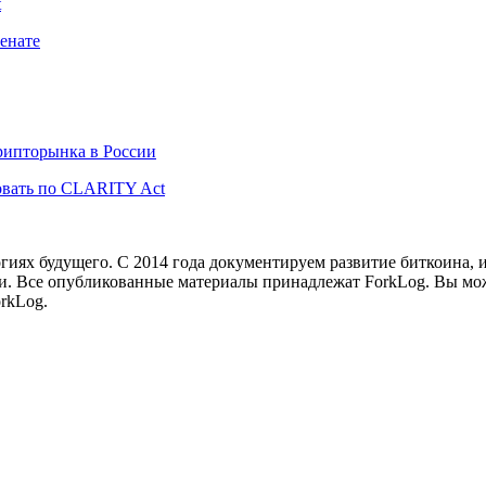
t
енате
рипторынка в России
вать по CLARITY Act
иях будущего. С 2014 года документируем развитие биткоина, 
и.
Все опубликованные материалы принадлежат ForkLog. Вы мож
rkLog.