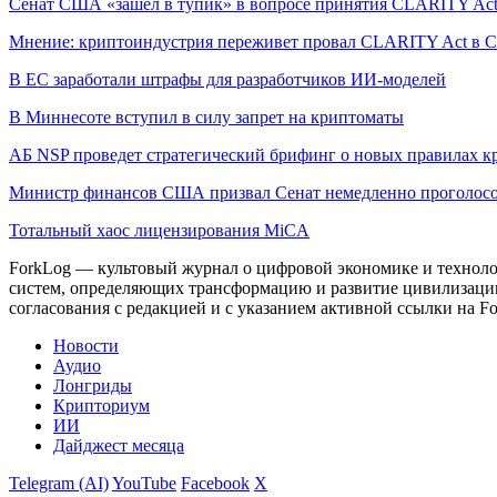
Сенат США «зашел в тупик» в вопросе принятия CLARITY Ac
Мнение: криптоиндустрия переживет провал CLARITY Act в С
В ЕС заработали штрафы для разработчиков ИИ-моделей
В Миннесоте вступил в силу запрет на криптоматы
АБ NSP проведет стратегический брифинг о новых правилах к
Министр финансов США призвал Сенат немедленно проголосо
Тотальный хаос лицензирования MiCA
ForkLog — культовый журнал о цифровой экономике и технолог
систем, определяющих трансформацию и развитие цивилизаци
согласования с редакцией и с указанием активной ссылки на Fo
Новости
Аудио
Лонгриды
Крипториум
ИИ
Дайджест месяца
Telegram (AI)
YouTube
Facebook
X