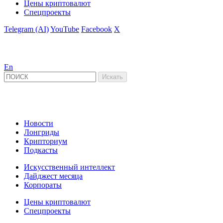
Цены криптовалют
Спецпроекты
Telegram (AI)
YouTube
Facebook
X
En
Новости
Лонгриды
Крипториум
Подкасты
Искусственный интеллект
Дайджест месяца
Корпораты
Цены криптовалют
Спецпроекты