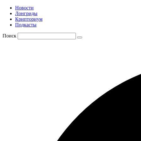
Новости
Лонгриды
Крипториум
Подкасты
Поиск