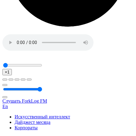
×1
Слушать ForkLog FM
En
Искусственный интеллект
Дайджест месяца
Корпораты