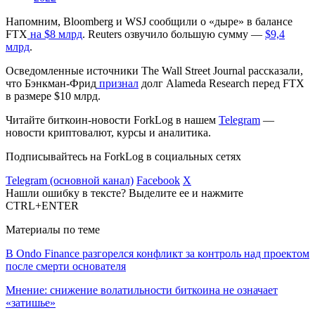
Напомним, Bloomberg и WSJ сообщили о «дыре» в балансе
FTX
на $8 млрд
. Reuters озвучило большую сумму —
$9,4
млрд
.
Осведомленные источники The Wall Street Journal рассказали,
что Бэнкман-Фрид
признал
долг Alameda Research перед FTX
в размере $10 млрд.
Читайте биткоин-новости ForkLog в нашем
Telegram
—
новости криптовалют, курсы и аналитика.
Подписывайтесь на ForkLog в социальных сетях
Telegram (основной канал)
Facebook
X
Нашли ошибку в тексте? Выделите ее и нажмите
CTRL+ENTER
Материалы по теме
В Ondo Finance разгорелся конфликт за контроль над проектом
после смерти основателя
Мнение: снижение волатильности биткоина не означает
«затишье»