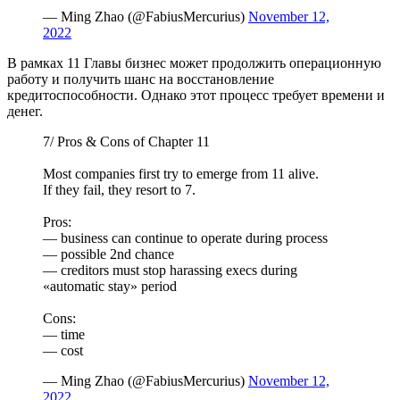
— Ming Zhao (@FabiusMercurius)
November 12,
2022
В рамках 11 Главы бизнес может продолжить операционную
работу и получить шанс на восстановление
кредитоспособности. Однако этот процесс требует времени и
денег.
7/ Pros & Cons of Chapter 11
Most companies first try to emerge from 11 alive.
If they fail, they resort to 7.
Pros:
— business can continue to operate during process
— possible 2nd chance
— creditors must stop harassing execs during
«automatic stay» period
Cons:
— time
— cost
— Ming Zhao (@FabiusMercurius)
November 12,
2022