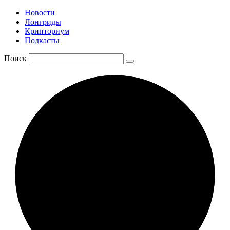
Новости
Лонгриды
Крипториум
Подкасты
Поиск