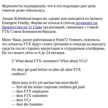
Журналисты подчеркнули, что в последующие дни цена
токенов резко обвалилась.
Акции Robinhood выросли, однако они находятся на балансе
Emergent Fidelity. Фирма не попала в список
подавших на
банкротство по 11 Главе
организаций, связанных с главой
FTX Сэмом Бэнкманом-Фридом.
Минг Чжао, ранее работавшая в Point72 Ventures, пояснила,
что клиенты FTX будут стоять третьими в очереди на выплату
средств после старших кредиторов и сотрудников платформы.
На это может уйти от 6 до 24 месяцев.
5/ What about FTX customers? What about VCs?
Do they get paid before or after all other FTX
creditors?
Short story is it’s yet unclear but most likely:
— first all the senior corporate creditors get paid
— then FTX employees
— then FTX customers
— then VCs
— then the founders