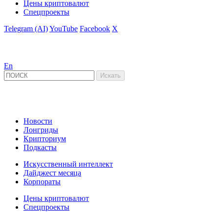
Цены криптовалют
Спецпроекты
Telegram (AI)
YouTube
Facebook
X
En
Новости
Лонгриды
Крипториум
Подкасты
Искусственный интеллект
Дайджест месяца
Корпораты
Цены криптовалют
Спецпроекты