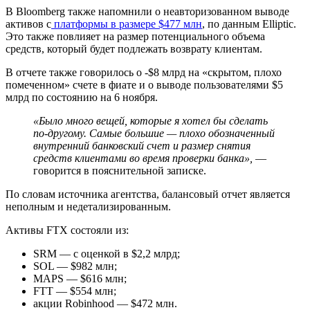
В Bloomberg также напомнили о неавторизованном выводе
активов с
платформы в размере $477 млн
, по данным Elliptic.
Это также повлияет на размер потенциального объема
средств, который будет подлежать возврату клиентам.
В отчете также говорилось о -$8 млрд на «скрытом, плохо
помеченном» счете в фиате и о выводе пользователями $5
млрд по состоянию на 6 ноября.
«Было много вещей, которые я хотел бы сделать
по-другому. Самые большие — плохо обозначенный
внутренний банковский счет и размер снятия
средств клиентами во время проверки банка»,
—
говорится в пояснительной записке.
По словам источника агентства, балансовый отчет является
неполным и недетализированным.
Активы FTX состояли из:
SRM — с оценкой в $2,2 млрд;
SOL — $982 млн;
MAPS — $616 млн;
FTT — $554 млн;
акции Robinhood — $472 млн.