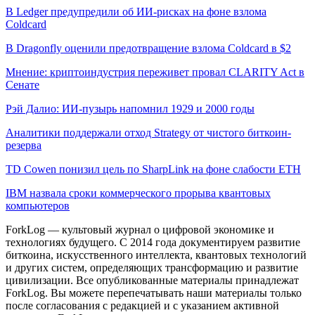
В Ledger предупредили об ИИ-рисках на фоне взлома
Coldcard
В Dragonfly оценили предотвращение взлома Coldcard в $2
Мнение: криптоиндустрия переживет провал CLARITY Act в
Сенате
Рэй Далио: ИИ-пузырь напомнил 1929 и 2000 годы
Аналитики поддержали отход Strategy от чистого биткоин-
резерва
TD Cowen понизил цель по SharpLink на фоне слабости ETH
IBM назвала сроки коммерческого прорыва квантовых
компьютеров
ForkLog — культовый журнал о цифровой экономике и
технологиях будущего. С 2014 года документируем развитие
биткоина, искусственного интеллекта, квантовых технологий
и других систем, определяющих трансформацию и развитие
цивилизации.
Все опубликованные материалы принадлежат
ForkLog. Вы можете перепечатывать наши материалы только
после согласования с редакцией и с указанием активной