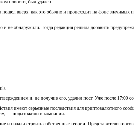
иком новости, был удален.
а пошел вверх, как это обычно и происходит на фоне значимых п
го и не обнаружили. Тогда редакция решила добавить предупре
aph.
одтверждением и, не получив его, удалил пост. Уже после 17:00
йствия имеют серьезные последствия для криптовалютного сооб
ки», — подытожили в компании.
ие и начали строить собственные теории. Представители торго