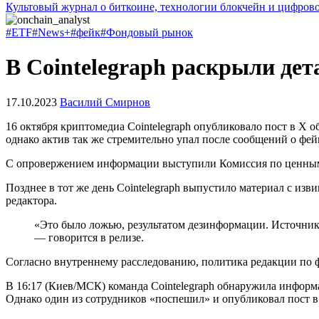
Культовый журнал о биткоине, технологии блокчейн и цифров
#ETF
#News+
#фейк
#Фондовый рынок
В Cointelegraph раскрыли де
17.10.2023
Василий Смирнов
16 октября криптомедиа Cointelegraph опубликовало пост в X 
однако актив так же стремительно упал после сообщений о фей
С опровержением информации выступили Комиссия по ценны
Позднее в тот же день Cointelegraph выпустило материал с из
редактора.
«Это было ложью, результатом дезинформации. Источнико
— говорится в релизе.
Согласно внутреннему расследованию, политика редакции по 
В 16:17 (Киев/МСК) команда Cointelegraph обнаружила информ
Однако один из сотрудников «поспешил» и опубликовал пост 