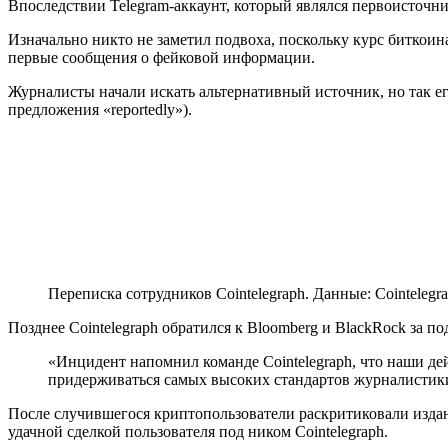
Впоследствии Telegram-аккаунт, который являлся первоисточн
Изначально никто не заметил подвоха, поскольку курс биткоин
первые сообщения о фейковой информации.
Журналисты начали искать альтернативный источник, но так е
предложения «reportedly»).
Переписка сотрудников Cointelegraph. Данные: Cointelegr
Позднее Cointelegraph обратился к Bloomberg и BlackRock за п
«Инцидент напомнил команде Cointelegraph, что наши де
придерживаться самых высоких стандартов журналисти
После случившегося криптопользователи раскритиковали издан
удачной сделкой пользователя под ником Cointelegraph.