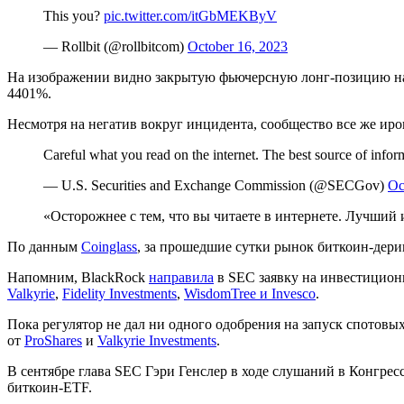
This you?
pic.twitter.com/itGbMEKByV
— Rollbit (@rollbitcom)
October 16, 2023
На изображении видно закрытую фьючерсную лонг-позицию на б
4401%.
Несмотря на негатив вокруг инцидента, сообщество все же ирон
Careful what you read on the internet. The best source of info
— U.S. Securities and Exchange Commission (@SECGov)
Oc
«Осторожнее с тем, что вы читаете в интернете. Лучши
По данным
Coinglass
, за прошедшие сутки рынок биткоин-дери
Напомним, BlackRock
направила
в SEC заявку на инвестицион
Valkyrie
,
Fidelity Investments
,
WisdomTree и Invesco
.
Пока регулятор не дал ни одного одобрения на запуск спотов
от
ProShares
и
Valkyrie Investments
.
В сентябре глава SEC Гэри Генслер в ходе слушаний в Конгр
биткоин-ЕTF.