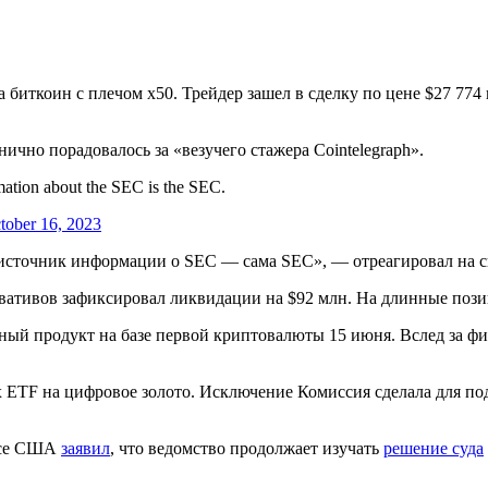
иткоин с плечом x50. Трейдер зашел в сделку по цене $27 774 
ично порадовалось за «везучего стажера Cointelegraph».
rmation about the SEC is the SEC.
tober 16, 2023
й источник информации о SEC — сама SEC», — отреагировал на 
вативов зафиксировал ликвидации на $92 млн. На длинные пози
ный продукт на базе первой криптовалюты 15 июня. Вслед за ф
ых ETF на цифровое золото. Исключение Комиссия сделала для п
ессе США
заявил
, что ведомство продолжает изучать
решение суда