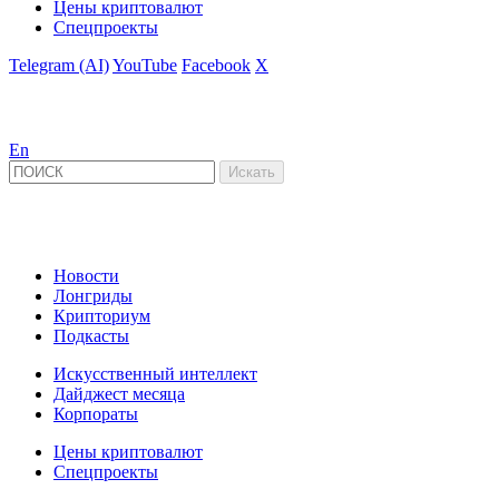
Цены криптовалют
Спецпроекты
Telegram (AI)
YouTube
Facebook
X
En
Новости
Лонгриды
Крипториум
Подкасты
Искусственный интеллект
Дайджест месяца
Корпораты
Цены криптовалют
Спецпроекты