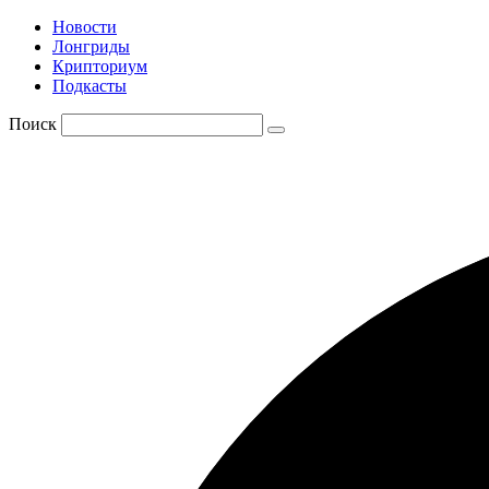
Новости
Лонгриды
Крипториум
Подкасты
Поиск