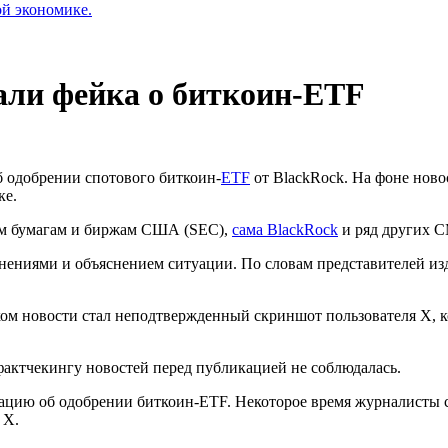
ой экономике.
тали фейка о биткоин-ETF
об одобрении спотового биткоин-
ETF
от BlackRock. На фоне нов
ке.
м бумагам и биржам США (SEC),
сама BlackRock
и ряд других 
винениями и объяснением ситуации. По словам представителей из
м новости стал неподтвержденный скриншот пользователя X, ко
фактчекингу новостей перед публикацией не соблюдалась.
ацию об одобрении биткоин-ETF. Некоторое время журналисты с
в X.