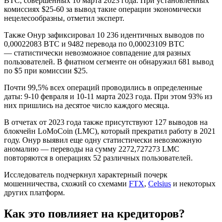
BTC, совершенных 10 марта 2023 года. При установленных
комиссиях $25-60 за вывод такие операции экономически
нецелесообразны, отметил эксперт.
Также Онур зафиксировал 10 236 идентичных выводов по
0,00022083 BTC и 9482 перевода по 0,00023109 BTC
— статистически невозможное совпадение для разных
пользователей. В фиатном сегменте он обнаружил 681 вывод
по $5 при комиссии $25.
Почти 99,5% всех операций проводились в определенные
даты: 9-10 февраля и 10-11 марта 2023 года. При этом 93% из
них пришлись на десятое число каждого месяца.
В отчетах от 2023 года также присутствуют 127 выводов на
блокчейн LoMoCoin (LMC), который прекратил работу в 2021
году. Онур выявил еще одну статистически невозможную
аномалию — переводы на сумму 2272,727273 LMC
повторяются в операциях 52 различных пользователей.
Исследователь подчеркнул характерный почерк
мошенничества, схожий со схемами
FTX
,
Celsius
и некоторых
других платформ.
Как это повлияет на кредиторов?