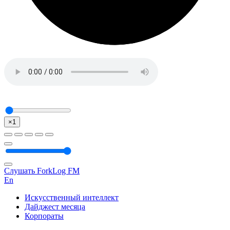
×1
Слушать ForkLog FM
En
Искусственный интеллект
Дайджест месяца
Корпораты