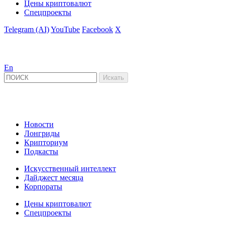
Цены криптовалют
Спецпроекты
Telegram (AI)
YouTube
Facebook
X
En
Новости
Лонгриды
Крипториум
Подкасты
Искусственный интеллект
Дайджест месяца
Корпораты
Цены криптовалют
Спецпроекты