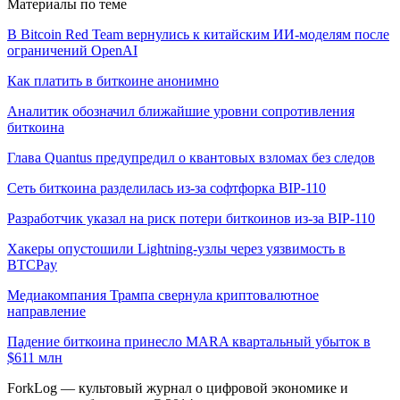
Материалы по теме
В Bitcoin Red Team вернулись к китайским ИИ-моделям после
ограничений OpenAI
Как платить в биткоине анонимно
Аналитик обозначил ближайшие уровни сопротивления
биткоина
Глава Quantus предупредил о квантовых взломах без следов
Сеть биткоина разделилась из-за софтфорка BIP-110
Разработчик указал на риск потери биткоинов из-за BIP-110
Хакеры опустошили Lightning-узлы через уязвимость в
BTCPay
Медиакомпания Трампа свернула криптовалютное
направление
Падение биткоина принесло MARA квартальный убыток в
$611 млн
ForkLog — культовый журнал о цифровой экономике и