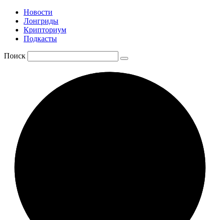
Новости
Лонгриды
Крипториум
Подкасты
Поиск