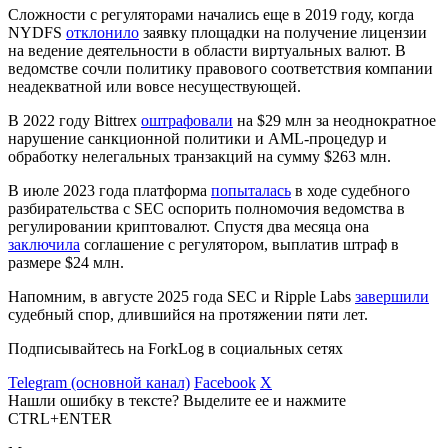
Сложности с регуляторами начались еще в 2019 году, когда
NYDFS
отклонило
заявку площадки на получение лицензии
на ведение деятельности в области виртуальных валют. В
ведомстве сочли политику правового соответствия компании
неадекватной или вовсе несуществующей.
В 2022 году Bittrex
оштрафовали
на $29 млн за неоднократное
нарушение санкционной политики и
AML
-процедур и
обработку нелегальных транзакций на сумму $263 млн.
В июле 2023 года платформа
попыталась
в ходе судебного
разбирательства с SEC оспорить полномочия ведомства в
регулировании криптовалют. Спустя два месяца она
заключила
соглашение с регулятором, выплатив штраф в
размере $24 млн.
Напомним, в августе 2025 года SEC и Ripple Labs
завершили
судебный спор, длившийся на протяжении пяти лет.
Подписывайтесь на ForkLog в социальных сетях
Telegram (основной канал)
Facebook
X
Нашли ошибку в тексте? Выделите ее и нажмите
CTRL+ENTER