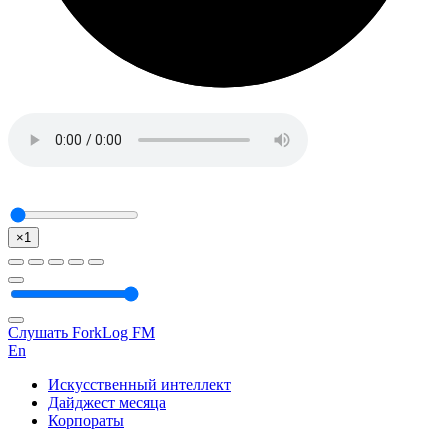
×1
Слушать ForkLog FM
En
Искусственный интеллект
Дайджест месяца
Корпораты