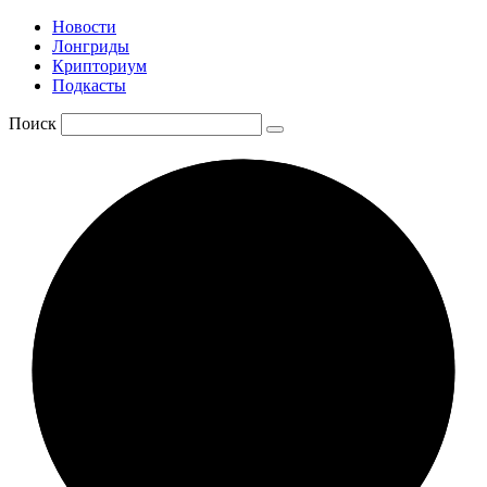
Новости
Лонгриды
Крипториум
Подкасты
Поиск