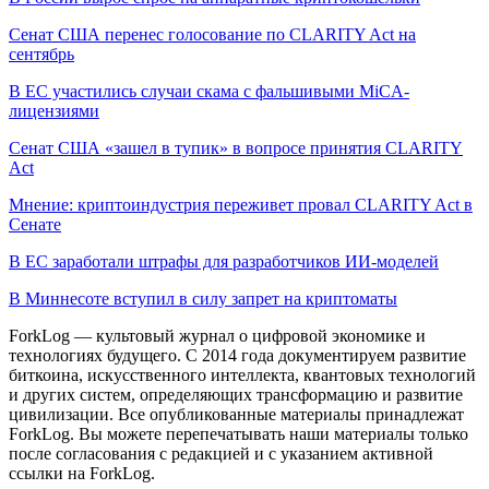
Сенат США перенес голосование по CLARITY Act на
сентябрь
В ЕС участились случаи скама с фальшивыми MiCA-
лицензиями
Сенат США «зашел в тупик» в вопросе принятия CLARITY
Act
Мнение: криптоиндустрия переживет провал CLARITY Act в
Сенате
В ЕС заработали штрафы для разработчиков ИИ-моделей
В Миннесоте вступил в силу запрет на криптоматы
ForkLog — культовый журнал о цифровой экономике и
технологиях будущего. С 2014 года документируем развитие
биткоина, искусственного интеллекта, квантовых технологий
и других систем, определяющих трансформацию и развитие
цивилизации.
Все опубликованные материалы принадлежат
ForkLog. Вы можете перепечатывать наши материалы только
после согласования с редакцией и с указанием активной
ссылки на ForkLog.