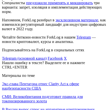
Специалисты
предложили применять и микшировать
три
варианта: запрет, изоляция и имплементация действующих
норм.
Напомним, ForkLog разобрал в
эксклюзивном материале
, как
изменился регуляторный ландшафт для индустрии цифровых
валют в 2022 году.
Читайте биткоин-новости ForkLog в нашем
Telegram
—
новости криптовалют, курсы и аналитика.
Подписывайтесь на ForkLog в социальных сетях
Telegram (основной канал)
Facebook
X
Нашли ошибку в тексте? Выделите ее и нажмите
CTRL+ENTER
Материалы по теме
Экс-глава Пентагона отнес Clarity Act к сфере
нацбезопасности США
СМИ: Великобритания подготовит правила для
токенизированного золота
В России вырос спрос на аппаратные криптокошельки