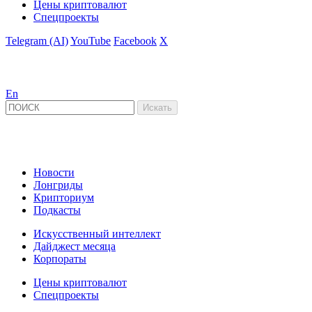
Цены криптовалют
Спецпроекты
Telegram (AI)
YouTube
Facebook
X
En
Новости
Лонгриды
Крипториум
Подкасты
Искусственный интеллект
Дайджест месяца
Корпораты
Цены криптовалют
Спецпроекты