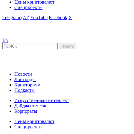
Цены криптовалют
Спецпроекты
Telegram (AI)
YouTube
Facebook
X
En
Новости
Лонгриды
Крипториум
Подкасты
Искусственный интеллект
Дайджест месяца
Корпораты
Цены криптовалют
Спецпроекты