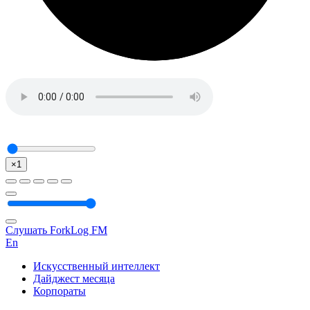
×1
Слушать ForkLog FM
En
Искусственный интеллект
Дайджест месяца
Корпораты