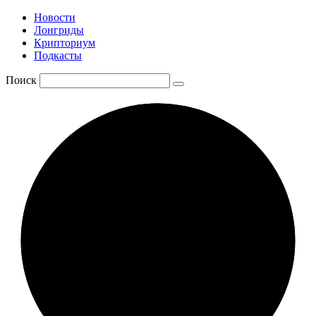
Новости
Лонгриды
Крипториум
Подкасты
Поиск