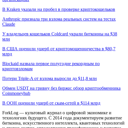
В Kraken указали на пробел в проверке криптокошельков
Anthropic признала три взлома реальных систем на тестах
Claude
У владельцев кошельков Coldcard украли биткоины на $38
млн
В США оценили ущерб от криптомошенничества в $80,7
млрд
Blockaid назвала первое полугодие рекордным по
криптовзломам
Потери Triple-A от взлома выросли до $11,8 млн
Обмен USDT на гривну без биржи: обзор криптообменника
Coinmoneyhub
В ООН оценили ущерб от скам-сетей в $114 млрд
ForkLog — культовый журнал о цифровой экономике и
технологиях будущего. С 2014 года документируем развитие
биткоина, искусственного интеллекта, квантовых технологий