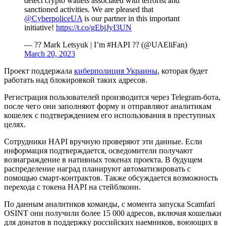
detect crypto wallets associated with terrorist and
sanctioned activities. We are pleased that
@CyberpoliceUA
is our partner in this important
initiative!
https://t.co/gEbjJyI3UN
— ?? Mark Letsyuk | I’m #HAPI ?? (@UAEliFan)
March 20, 2023
Проект поддержала
киберполиция Украины
, которая будет
работать над блокировкой таких адресов.
Регистрация пользователей производится через Telegram-бота,
после чего они заполняют форму и отправляют аналитикам
кошелек с подтверждением его использования в преступных
целях.
Сотрудники HAPI вручную проверяют эти данные. Если
информация подтверждается, осведомители получают
вознаграждение в нативных токенах проекта. В будущем
распределение наград планируют автоматизировать с
помощью смарт-контрактов. Также обсуждается возможность
перехода с токена HAPI на стейблкоин.
По данным аналитиков команды, с момента запуска Scamfari
OSINT они получили более 15 000 адресов, включая кошельки
для донатов в поддержку российских наемников, воюющих в