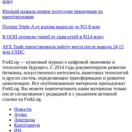
млрд
Blockaid назвала первое полугодие рекордным по
криптовзломам
Потери Triple-A от взлома выросли до $11,8 млн
В ООН оценили ущерб от скам-сетей в $114 млрд
AFX Trade приостановила работу моста после вывода 24,15
млн USDC
ForkLog — культовый журнал о цифровой экономике и
технологиях будущего. С 2014 года документируем развитие
биткоина, искусственного интеллекта, квантовых технологий
и других систем, определяющих трансформацию и развитие
цивилизации.
Все опубликованные материалы принадлежат
ForkLog. Вы можете перепечатывать наши материалы только
после согласования с редакцией и с указанием активной
ссылки на ForkLog.
Новости
Аудио
Лонгриды
Крипториум
ИИ