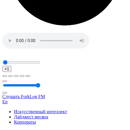
×1
Слушать ForkLog FM
En
Искусственный интеллект
Дайджест месяца
Корпораты