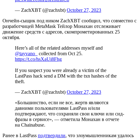
— ZachXBT (@zachxbt)
October 27, 2023
Ончейн-сыщик под ником ZachXBT сообщил, что совместно с
разработчицей MetaMask Тейлор Монахан отслеживает
движение средств с адресов, скомпрометированных 25
октября.
Here’s all of the related addresses myself and
@tayvano_
collected from Oct 25.
https://t.co/hsXaUi8Fhg
If you suspect you were already a victim of the
LastPass hack send a DM with the txn hashes of the
theft.
— ZachXBT (@zachxbt)
October 27, 2023
«Большинство, если не все, жертв являются
давними пользователями LastPass и/или
подтверждают, что сохраняли свои ключи или сид-
фразы в сервисе», — отметила Монахан в отчете
на Chainabuse.
Ранее в LastPass
подтвердили
, что злоумышленникам удалось