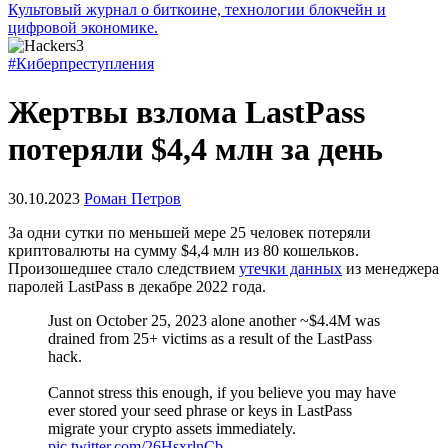
Культовый журнал о биткоине, технологии блокчейн и
цифровой экономике.
#Киберпреступления
Жертвы взлома LastPass
потеряли $4,4 млн за день
30.10.2023
Роман Петров
За одни сутки по меньшей мере 25 человек потеряли
криптовалюты на сумму $4,4 млн из 80 кошельков.
Произошедшее стало следствием
утечки данных
из менеджера
паролей LastPass в декабре 2022 года.
Just on October 25, 2023 alone another ~$4.4M was
drained from 25+ victims as a result of the LastPass
hack.
Cannot stress this enough, if you believe you may have
ever stored your seed phrase or keys in LastPass
migrate your crypto assets immediately.
pic.twitter.com/26HsxrlnCb