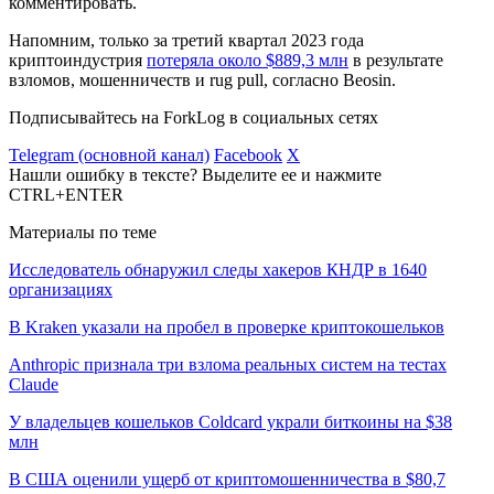
комментировать.
Напомним, только за третий квартал 2023 года
криптоиндустрия
потеряла около $889,3 млн
в результате
взломов, мошенничеств и
rug pull
, согласно Beosin.
Подписывайтесь на ForkLog в социальных сетях
Telegram (основной канал)
Facebook
X
Нашли ошибку в тексте? Выделите ее и нажмите
CTRL+ENTER
Материалы по теме
Исследователь обнаружил следы хакеров КНДР в 1640
организациях
В Kraken указали на пробел в проверке криптокошельков
Anthropic признала три взлома реальных систем на тестах
Claude
У владельцев кошельков Coldcard украли биткоины на $38
млн
В США оценили ущерб от криптомошенничества в $80,7