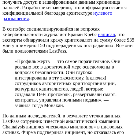
получить доступ к зашифрованным данным хранилища
паролей. Разработчики заверили, что информация остается
конфиденциальной благодаря архитектуре
нулевого
разглашения
.
В сентябре специализирующийся на вопросах
кибербезопасности журналист Брайан Кребс
написал
, что
эксперты обнаружили кражу криптовалют на сумму более $35
млн у примерно 150 подтвержденных пострадавших. Все они
были пользователями LastPass.
«Профиль жертв — это самое поразительное. Они
реально все в достаточной мере осведомлены в
вопросах безопасности. Они глубоко
интегрированы в эту экосистему, [включая]
сотрудников авторитетных криптоорганизаций,
венчурных капиталистов, людей, которые
создавали DeFi-протоколы, развертывали смарт-
контракты, управляли полными нодами», —
заявила тогда Монахан.
По данным исследователей, в результате утечки данных
LastPass сотрудник известной аналитической компании
Chainalysis лишился «несколько миллионов» в цифровых
активах. Фирма подтвердила инцидент, но отказалась его