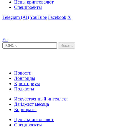
Цены криптовалют
Спецпроекты
Telegram (AI)
YouTube
Facebook
X
En
Новости
Лонгриды
Крипториум
Подкасты
Искусственный интеллект
Дайджест месяца
Корпораты
Цены криптовалют
Спецпроекты