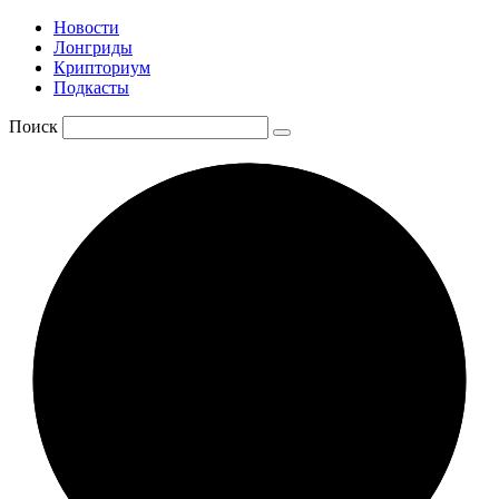
Новости
Лонгриды
Крипториум
Подкасты
Поиск