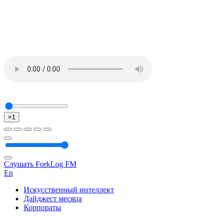
×1
Слушать ForkLog FM
En
Искусственный интеллект
Дайджест месяца
Корпораты