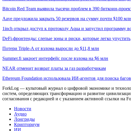
Bitcoin Red Team выявила тысячи проблем в 390 биткоин-проек
Aave предложила закрыть 50 резервов на сумму почти $100 мл
1inch открыл доступ к протоколу Aqua и запустил программу 
DeFi-фронтенды: слепые зоны и риски, которые легко упустить
Потери Triple-A от взлома выросли до $11,8 млн
Summer.fi закроет интерфейс после взлома на $6 млн
NEAR отменит возврат платы за газ разработчикам
Ethereum Foundation использовала ИИ-агентов для поиска багов
ForkLog — культовый журнал о цифровой экономике и технолог
систем, определяющих трансформацию и развитие цивилизаци
согласования с редакцией и с указанием активной ссылки на Fo
Новости
Аудио
Лонгриды
Крипториум
ИИ