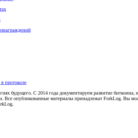
тах
н
вознаграждений
 в протоколе
иях будущего. С 2014 года документируем развитие биткоина, 
и.
Все опубликованные материалы принадлежат ForkLog. Вы мож
rkLog.