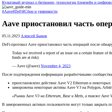
Культовый журнал о биткоине, технологии блокчейн и цифров
#Aave
#DeFi
#Сбои и уязвимости
Aave приостановил часть опер
05.11.2023
Алексей Быков
DeFi-протокол Aave приостановил часть операций после обнару
Today we received a report of an issue on a certain feature of
funds are at risk):
— Aave (@aave)
November 4, 2023
После подтверждения информации разработчиками сообществ
приостановлено действие Aave V2 Ethereum и некоторых 
заморожены некоторые активы Aave V3 на Polygon, Arbitr
«Рынки Aave V3 на Ethereum, Base и Metis, а также Aave
В замороженных активах пользователи могут только закрыть п