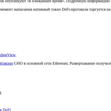
ов опубликуют «в ближайшее время». Подробную информацию об
 момент написания нативный токен DeFi-протокола торгуется на
adingView
.
йблкоин
GHO в основной сети Ethereum. Развертывание получил
R
в DeFi