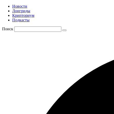
Новости
Лонгриды
Крипториум
Подкасты
Поиск