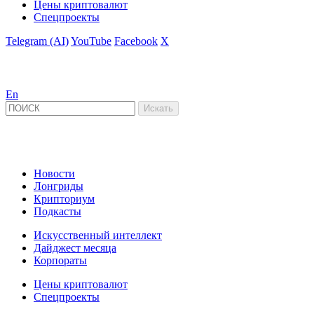
Цены криптовалют
Спецпроекты
Telegram (AI)
YouTube
Facebook
X
En
Новости
Лонгриды
Крипториум
Подкасты
Искусственный интеллект
Дайджест месяца
Корпораты
Цены криптовалют
Спецпроекты