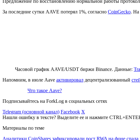
Предложение по восстановлению нормальной работы протокол
За последние сутки AAVE потерял 1%, согласно
CoinGecko
. На
Часовой график AAVE/USDT биржи Binance. Данные:
Tr
Напомним, в июле Aave
активировал
децентрализованный
сте
Что такое Aave?
Подписывайтесь на ForkLog в социальных сетях
Telegram (основной канал)
Facebook
X
Нашли ошибку в тексте? Выделите ее и нажмите CTRL+ENTE
Материалы по теме
Аналитики CoinShares зафиксировали рост RWA на фоне спада 