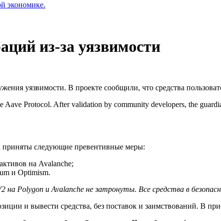
ой экономике.
аций из-за уязвимости
жения уязвимости. В проекте сообщили, что средства пользоват
 the Aave Protocol. After validation by community developers, the guar
а приняты следующие превентивные меры:
активов на Avalanche;
um и Optimism.
 V2 на Polygon и Avalanche не затронуты. Все средства в безопа
озиции и вывести средства, без поставок и заимствований. В п