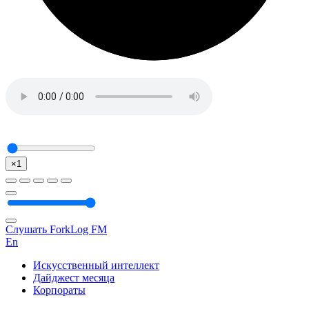
×1
Слушать ForkLog FM
En
Искусственный интеллект
Дайджест месяца
Корпораты