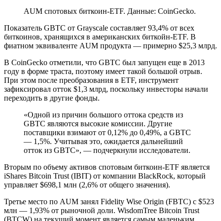
AUM спотовых биткоин-ETF. Данные: CoinGecko.
Показатель GBTC от Grayscale составляет 93,4% от всех
биткоинов, хранящихся в американских биткойн-ETF. В
фиатном эквиваленте AUM продукта — примерно $25,3 млрд.
В CoinGecko отметили, что GBTC был запущен еще в 2013
году в форме траста, поэтому имеет такой большой отрыв.
При этом после преобразования в ETF, инструмент
зафиксировал отток $1,3 млрд, поскольку инвесторы начали
переходить в другие фонды.
«Одной из причин большого оттока средств из
GBTC являются высокие комиссии. Другие
поставщики взимают от 0,12% до 0,49%, а GBTC
— 1,5%. Учитывая это, ожидается дальнейший
отток из GBTC», — подчеркнули исследователи.
Вторым по объему активов спотовым биткоин-ETF является
iShares Bitcoin Trust (IBIT) от компании BlackRock, который
управляет $698,1 млн (2,6% от общего значения).
Третье место по AUM занял Fidelity Wise Origin (FBTC) c $523
млн — 1,93% от рыночной доли. WisdomTree Bitcoin Trust
(BTCW) на текущий момент является самым маленьким