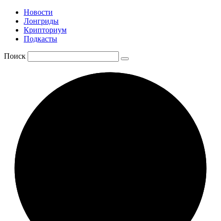
Новости
Лонгриды
Крипториум
Подкасты
Поиск