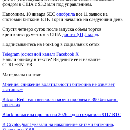
фондом в США с $3,2 млн под управлением.
Напомним, 10 января
SEC
одобрила
все 11 заявок на
спотовый биткоин-ETF. Торги начались на следующий день.
Спустя четверо суток после запуска объем торгов
криптоинструментом в США
достиг $11,1 млрд
.
Подписывайтесь на ForkLog в социальных сетях
Telegram (основной канал)
Facebook
X
Нашли ошибку в тексте? Выделите ее и нажмите
CTRL+ENTER
Материалы по теме
Мнение: снижение волатильности биткоина не означает
«затишье»
Bitcoin Red Team выявила тысячи проблем в 390 биткоин-
проектах
Block повысила прогноз на 2026 год и сохранила 9117 BTC
В CryptoQuant указали на накопление китами биткоина,
Ethereum и XRP