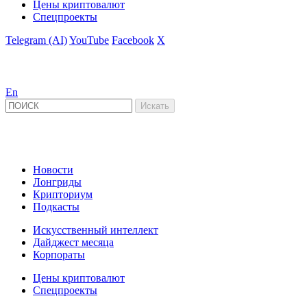
Цены криптовалют
Спецпроекты
Telegram (AI)
YouTube
Facebook
X
En
Новости
Лонгриды
Крипториум
Подкасты
Искусственный интеллект
Дайджест месяца
Корпораты
Цены криптовалют
Спецпроекты