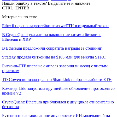
Нашли ошибку в тексте? Выделите ее и нажмите
CTRL+ENTER
Материалы по теме
Ether.fi перенесла рестейкинг из weETH в отдельный токен
В CryptoQuant указали на накопление китами биткоина,
Ethereum и XRP
В Ethereum предложили сократить награды за стейкинг
Strategy продала биткоины на $105 млн для выкупа STRC
Биткоин-ETF впервые с апреля завершили месяц с чистым
притоком
TD Cowen понизил цель по SharpLink на фоне слабости ETH
Команда Lido запустила крупнейшее обновление протокола со
времен V2
CryptoQuant: Ethereum приблизился к дну цикла относительно
биткоина
Бутерин представил анонимную доску с ИИ-модерацией на