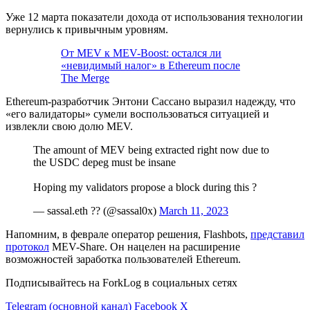
Уже 12 марта показатели дохода от использования технологии
вернулись к привычным уровням.
От MEV к MEV-Boost: остался ли
«невидимый налог» в Ethereum после
The Merge
Ethereum-разработчик Энтони Сассано выразил надежду, что
«его валидаторы» сумели воспользоваться ситуацией и
извлекли свою долю MEV.
The amount of MEV being extracted right now due to
the USDC depeg must be insane
Hoping my validators propose a block during this ?
— sassal.eth ?? (@sassal0x)
March 11, 2023
Напомним, в феврале оператор решения, Flashbots,
представил
протокол
MEV-Share. Он нацелен на расширение
возможностей заработка пользователей Ethereum.
Подписывайтесь на ForkLog в социальных сетях
Telegram (основной канал)
Facebook
X