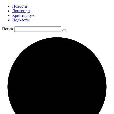
Новости
Лонгриды
Крипториум
Подкасты
Поиск