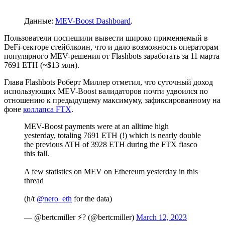
Данные:
MEV-Boost Dashboard
.
Пользователи поспешили вывести широко применяемый в
DeFi-секторе стейблкоин, что и дало возможность операторам
популярного MEV-решения от Flashbots заработать за 11 марта
7691 ETH (~$13 млн).
Глава Flashbots Роберт Миллер отметил, что суточный доход
использующих MEV-Boost валидаторов почти удвоился по
отношению к предыдущему максимуму, зафиксированному на
фоне
коллапса FTX
.
MEV-Boost payments were at an alltime high
yesterday, totaling 7691 ETH (!) which is nearly double
the previous ATH of 3928 ETH during the FTX fiasco
this fall.
A few statistics on MEV on Ethereum yesterday in this
thread
(h/t
@nero_eth
for the data)
— @bertcmiller ⚡️? (@bertcmiller)
March 12, 2023