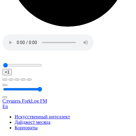
×1
Слушать ForkLog FM
En
Искусственный интеллект
Дайджест месяца
Корпораты