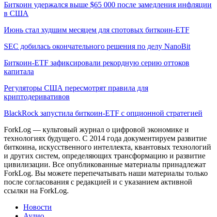
Биткоин удержался выше $65 000 после замедления инфляции
в США
Июнь стал худшим месяцем для спотовых биткоин-ETF
SEC добилась окончательного решения по делу NanoBit
Биткоин-ETF зафиксировали рекордную серию оттоков
капитала
Регуляторы США пересмотрят правила для
криптодеривативов
BlackRock запустила биткоин-ETF с опционной стратегией
ForkLog — культовый журнал о цифровой экономике и
технологиях будущего. С 2014 года документируем развитие
биткоина, искусственного интеллекта, квантовых технологий
и других систем, определяющих трансформацию и развитие
цивилизации.
Все опубликованные материалы принадлежат
ForkLog. Вы можете перепечатывать наши материалы только
после согласования с редакцией и с указанием активной
ссылки на ForkLog.
Новости
Аудио