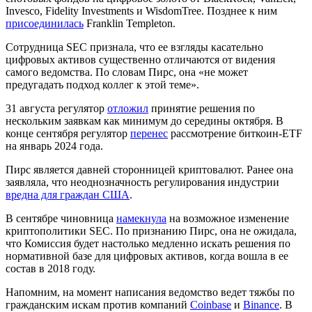
Invesco, Fidelity Investments и WisdomTree. Позднее к ним
присоединилась
Franklin Templeton.
Сотрудница SEC признала, что ее взгляды касательно
цифровых активов существенно отличаются от видения
самого ведомства. По словам Пирс, она «не может
предугадать подход коллег к этой теме».
31 августа регулятор
отложил
принятие решения по
нескольким заявкам как минимум до середины октября. В
конце сентября регулятор
перенес
рассмотрение биткоин-ETF
на январь 2024 года.
Пирс является давней сторонницей криптовалют. Ранее она
заявляла, что неоднозначность регулирования индустрии
вредна для граждан США
.
В сентябре чиновница
намекнула
на возможное изменение
криптополитики SEC. По признанию Пирс, она не ожидала,
что Комиссия будет настолько медленно искать решения по
нормативной базе для цифровых активов, когда вошла в ее
состав в 2018 году.
Напомним, на момент написания ведомство ведет тяжбы по
гражданским искам против компаний
Coinbase
и
Binance
. В