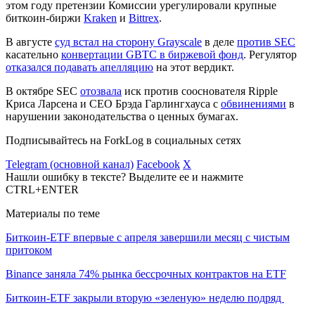
этом году претензии Комиссии урегулировали крупные
биткоин-биржи
Kraken
и
Bittrex
.
В августе
суд встал на сторону Grayscale
в деле
против SEC
касательно
конвертации GBTC в биржевой фонд
. Регулятор
отказался подавать апелляцию
на этот вердикт.
В октябре SEC
отозвала
иск против сооснователя Ripple
Криса Ларсена и CEO Брэда Гарлингхауса с
обвинениями
в
нарушении законодательства о ценных бумагах.
Подписывайтесь на ForkLog в социальных сетях
Telegram (основной канал)
Facebook
X
Нашли ошибку в тексте? Выделите ее и нажмите
CTRL+ENTER
Материалы по теме
Биткоин-ETF впервые с апреля завершили месяц с чистым
притоком
Binance заняла 74% рынка бессрочных контрактов на ETF
Биткоин-ETF закрыли вторую «зеленую» неделю подряд