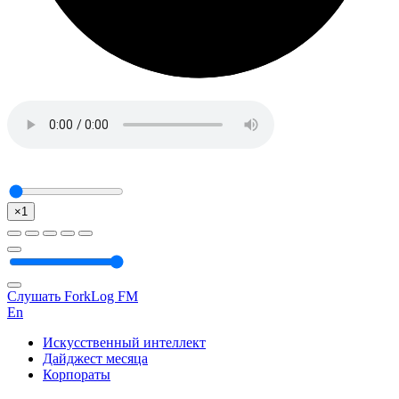
×1
Слушать ForkLog FM
En
Искусственный интеллект
Дайджест месяца
Корпораты