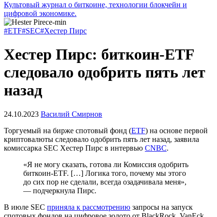
Культовый журнал о биткоине, технологии блокчейн и
цифровой экономике.
#ETF
#SEC
#Хестер Пирс
Хестер Пирс: биткоин-ETF
следовало одобрить пять лет
назад
24.10.2023
Василий Смирнов
Торгуемый на бирже спотовый фонд (
ETF
) на основе первой
криптовалюты следовало одобрить пять лет назад, заявила
комиссарка SEC Хестер Пирс в интервью
CNBC
.
«Я не могу сказать, готова ли Комиссия одобрить
биткоин-ETF. […] Логика того, почему мы этого
до сих пор не сделали, всегда озадачивала меня»,
— подчеркнула Пирс.
В июле SEC
приняла к рассмотрению
запросы на запуск
спотовых фондов на цифровое золото от BlackRock, VanEck,