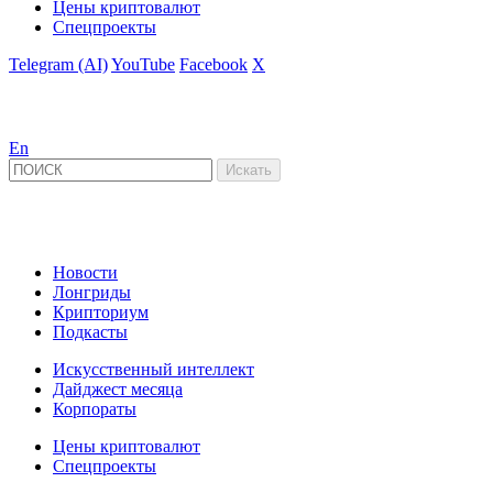
Цены криптовалют
Спецпроекты
Telegram (AI)
YouTube
Facebook
X
En
Новости
Лонгриды
Крипториум
Подкасты
Искусственный интеллект
Дайджест месяца
Корпораты
Цены криптовалют
Спецпроекты