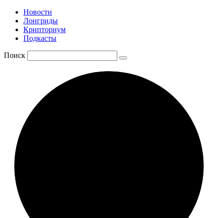
Новости
Лонгриды
Крипториум
Подкасты
Поиск