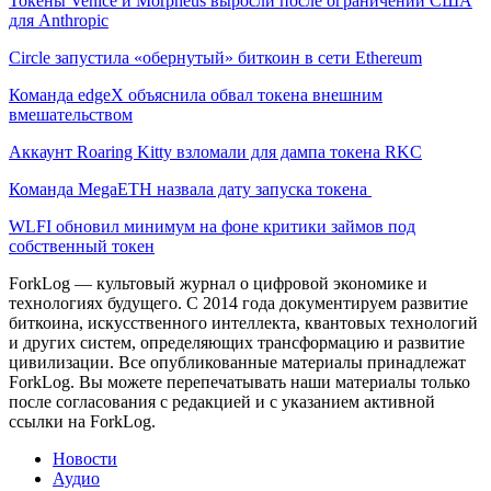
Токены Venice и Morpheus выросли после ограничений США
для Anthropic
Circle запустила «обернутый» биткоин в сети Ethereum
Команда edgeX объяснила обвал токена внешним
вмешательством
Аккаунт Roaring Kitty взломали для дампа токена RKC
Команда MegaETH назвала дату запуска токена
WLFI обновил минимум на фоне критики займов под
собственный токен
ForkLog — культовый журнал о цифровой экономике и
технологиях будущего. С 2014 года документируем развитие
биткоина, искусственного интеллекта, квантовых технологий
и других систем, определяющих трансформацию и развитие
цивилизации.
Все опубликованные материалы принадлежат
ForkLog. Вы можете перепечатывать наши материалы только
после согласования с редакцией и с указанием активной
ссылки на ForkLog.
Новости
Аудио