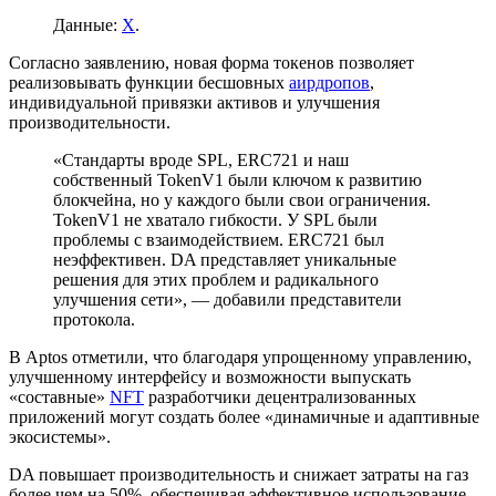
Данные:
X
.
Согласно заявлению, новая форма токенов позволяет
реализовывать функции бесшовных
аирдропов
,
индивидуальной привязки активов и улучшения
производительности.
«Стандарты вроде SPL, ERC721 и наш
собственный TokenV1 были ключом к развитию
блокчейна, но у каждого были свои ограничения.
TokenV1 не хватало гибкости. У SPL были
проблемы с взаимодействием. ERC721 был
неэффективен. DA представляет уникальные
решения для этих проблем и радикального
улучшения сети», — добавили представители
протокола.
В Aptos отметили, что благодаря упрощенному управлению,
улучшенному интерфейсу и возможности выпускать
«составные»
NFT
разработчики децентрализованных
приложений могут создать более «динамичные и адаптивные
экосистемы».
DA повышает производительность и снижает затраты на газ
более чем на 50%, обеспечивая эффективное использование