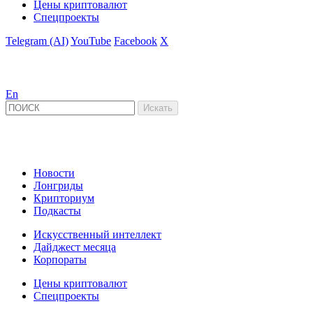
Цены криптовалют
Спецпроекты
Telegram (AI)
YouTube
Facebook
X
En
Новости
Лонгриды
Крипториум
Подкасты
Искусственный интеллект
Дайджест месяца
Корпораты
Цены криптовалют
Спецпроекты