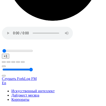
×1
Слушать ForkLog FM
En
Искусственный интеллект
Дайджест месяца
Корпораты