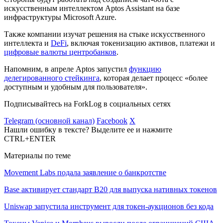
искусственным интеллектом Aptos Assistant на базе
инфраструктуры Microsoft Azure.
Также компании изучат решения на стыке искусственного
интеллекта и
DeFi
, включая токенизацию активов, платежи и
цифровые валюты центробанков
.
Напомним, в апреле Aptos запустил
функцию
делегированного стейкинга
, которая делает процесс «более
доступным и удобным для пользователя».
Подписывайтесь на ForkLog в социальных сетях
Telegram (основной канал)
Facebook
X
Нашли ошибку в тексте? Выделите ее и нажмите
CTRL+ENTER
Материалы по теме
Movement Labs подала заявление о банкротстве
Base активирует стандарт B20 для выпуска нативных токенов
Uniswap запустила инструмент для токен-аукционов без кода