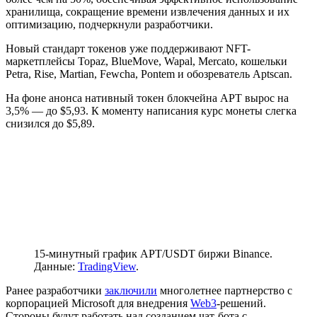
хранилища, сокращение времени извлечения данных и их
оптимизацию, подчеркнули разработчики.
Новый стандарт токенов уже поддерживают NFT-
маркетплейсы Topaz, BlueMove, Wapal, Mercato, кошельки
Petra, Rise, Martian, Fewcha, Pontem и обозреватель Aptscan.
На фоне анонса нативный токен блокчейна APT вырос на
3,5% — до $5,93. К моменту написания курс монеты слегка
снизился до $5,89.
15-минутный график APT/USDT биржи Binance.
Данные:
TradingView
.
Ранее разработчики
заключили
многолетнее партнерство с
корпорацией Microsoft для внедрения
Web3
-решений.
Стороны будут работать над созданием чат-бота с