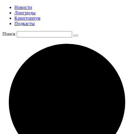
Новости
Лонгриды
Крипториум
Подкасты
Поиск