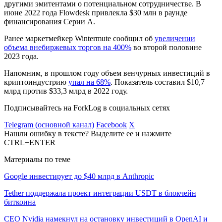
другими эмитентами о потенциальном сотрудничестве. В
июне 2022 года Flowdesk привлекла $30 млн в раунде
финансирования Серии А.
Ранее маркетмейкер Wintermute сообщил об
увеличении
объема внебиржевых торгов на 400%
во второй половине
2023 года.
Напомним, в прошлом году объем венчурных инвестиций в
криптоиндустрию
упал на 68%
. Показатель составил $10,7
млрд против $33,3 млрд в 2022 году.
Подписывайтесь на ForkLog в социальных сетях
Telegram (основной канал)
Facebook
X
Нашли ошибку в тексте? Выделите ее и нажмите
CTRL+ENTER
Материалы по теме
Google инвестирует до $40 млрд в Anthropic
Tether поддержала проект интеграции USDT в блокчейн
биткоина
CEO Nvidia намекнул на остановку инвестиций в OpenAI и