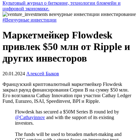
Культовый журнал о биткоине, технологии блокчейн и
цифровой экономике.
#Венчурные инвестиции
Маркетмейкер Flowdesk
привлек $50 млн от Ripple и
других инвесторов
20.01.2024
Алексей Быков
Французский криптовалютный маркетмейкер Flowdesk
закрыл раунд финансирования Серии В на сумму $50 млн.
Его возглавила Cathay Innovation при участии Cathay Ledger
Fund, Eurazeo, ISAI, Speedinvest, BPI и Ripple.‍
Flowdesk has secured a $50M Series B round led by
@Cathayinnov
and with the support of its existing
investors.
The funds will be used to broaden market-making and
OTC services with a strong focus on improving trust