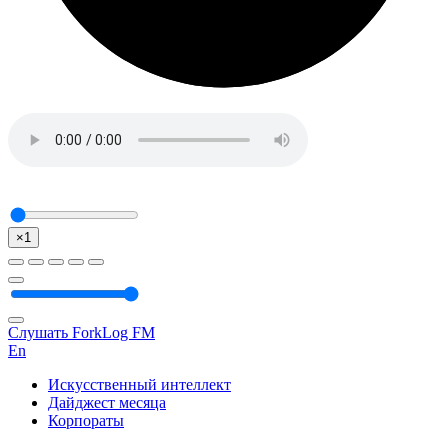
×1
Слушать ForkLog FM
En
Искусственный интеллект
Дайджест месяца
Корпораты