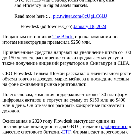
and efficiency in digital assets markets.
Read more here :…
pic.twitter.com/8cUgLC6JJJ
— Flowdesk (@flowdesk_co)
January 18, 2024
По данным источников
The Block
, оценка компании по
итогам инвестраунда превысила $250 млн.
Привлеченные средства направят на увеличение штата со 100
до 150 человек, расширение списка предлагаемых услуг, а
также получение лицензий регуляторов в Сингапуре и США.
CEO Flowdesk Гильем Шомон рассказал о значительном росте
объема торгов и доходов маркетмейкера в последние месяцы
на фоне оживления рынка криптовалют.
По его словам, компания поддерживает около 130 платформ
цифровых активов и торгует на сумму от $150 млн до $400
млн в день. Он отказался раскрыть конкретные показатели
доходов.
Основанная в 2020 году Flowdesk выступает одним из
поставщиков ликвидности для
GBTC
, недавно
одобренного
в
качестве спотового биткоин-
ETF
. Фирма ведет переговоры с