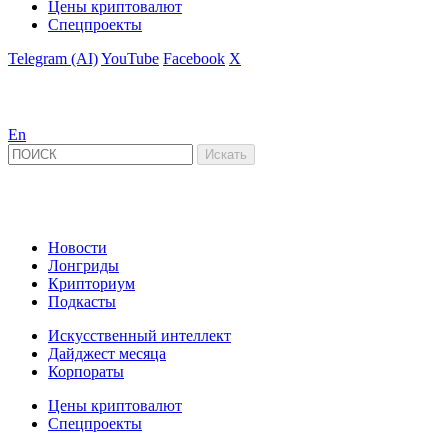
Цены криптовалют
Спецпроекты
Telegram (AI)
YouTube
Facebook
X
En
Новости
Лонгриды
Крипториум
Подкасты
Искусственный интеллект
Дайджест месяца
Корпораты
Цены криптовалют
Спецпроекты