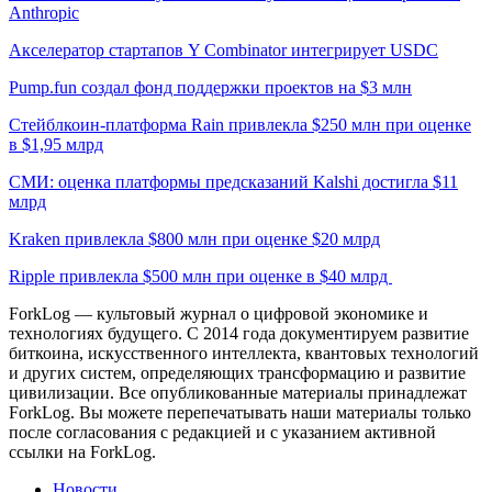
Anthropic
Акселератор стартапов Y Combinator интегрирует USDC
Pump.fun создал фонд поддержки проектов на $3 млн
Стейблкоин-платформа Rain привлекла $250 млн при оценке
в $1,95 млрд
СМИ: оценка платформы предсказаний Kalshi достигла $11
млрд
Kraken привлекла $800 млн при оценке $20 млрд
Ripple привлекла $500 млн при оценке в $40 млрд
ForkLog — культовый журнал о цифровой экономике и
технологиях будущего. С 2014 года документируем развитие
биткоина, искусственного интеллекта, квантовых технологий
и других систем, определяющих трансформацию и развитие
цивилизации.
Все опубликованные материалы принадлежат
ForkLog. Вы можете перепечатывать наши материалы только
после согласования с редакцией и с указанием активной
ссылки на ForkLog.
Новости