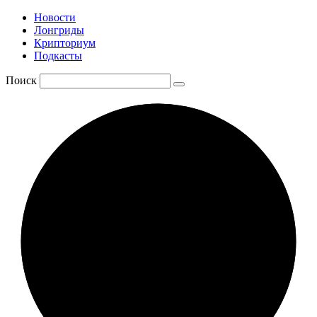
Новости
Лонгриды
Крипториум
Подкасты
Поиск