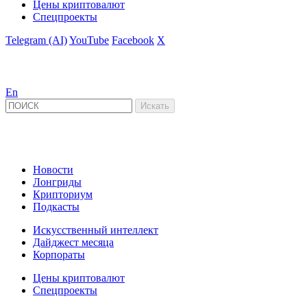
Цены криптовалют
Спецпроекты
Telegram (AI)
YouTube
Facebook
X
En
Новости
Лонгриды
Крипториум
Подкасты
Искусственный интеллект
Дайджест месяца
Корпораты
Цены криптовалют
Спецпроекты