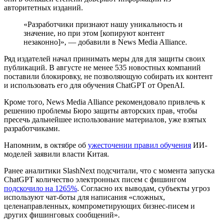
авторитетных изданий.
«Разработчики признают нашу уникальность и
значение, но при этом [копируют контент
незаконно]», — добавили в News Media Alliance.
Ряд издателей начал принимать меры для для защиты своих
публикаций. В августе не менее 535 новостных компаний
поставили блокировку, не позволяющую собирать их контент
и использовать его для обучения ChatGPT от OpenAI.
Кроме того, News Media Alliance рекомендовало привлечь к
решению проблемы Бюро защиты авторских прав, чтобы
пресечь дальнейшее использование материалов, уже взятых
разработчиками.
Напомним, в октябре об
ужесточении правил обучения
ИИ-
моделей заявили власти Китая.
Ранее аналитики SlashNext подсчитали, что с момента запуска
ChatGPT количество электронных писем с фишингом
подскочило на 1265%
. Согласно их выводам, субъекты угроз
используют чат-боты для написания «сложных,
целенаправленных, компрометирующих бизнес-писем и
других фишинговых сообщений».