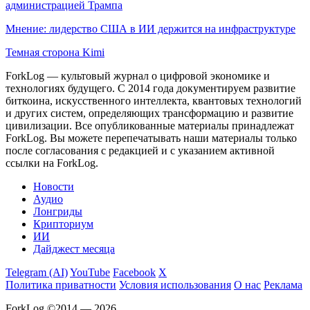
администрацией Трампа
Мнение: лидерство США в ИИ держится на инфраструктуре
Темная сторона Kimi
ForkLog — культовый журнал о цифровой экономике и
технологиях будущего. С 2014 года документируем развитие
биткоина, искусственного интеллекта, квантовых технологий
и других систем, определяющих трансформацию и развитие
цивилизации.
Все опубликованные материалы принадлежат
ForkLog. Вы можете перепечатывать наши материалы только
после согласования с редакцией и с указанием активной
ссылки на ForkLog.
Новости
Аудио
Лонгриды
Крипториум
ИИ
Дайджест месяца
Telegram (AI)
YouTube
Facebook
X
Политика приватности
Условия использования
О нас
Реклама
ForkLog ©2014 — 2026