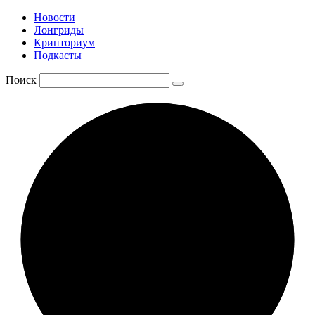
Новости
Лонгриды
Крипториум
Подкасты
Поиск