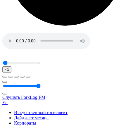
×1
Слушать ForkLog FM
En
Искусственный интеллект
Дайджест месяца
Корпораты