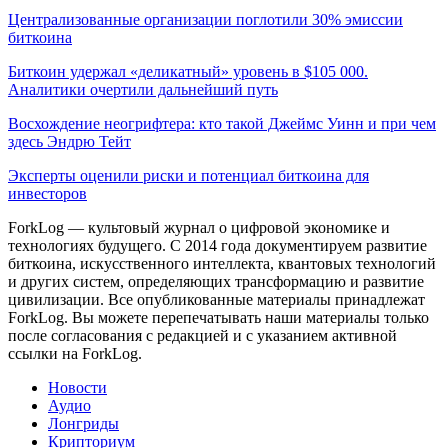
Централизованные организации поглотили 30% эмиссии
биткоина
Биткоин удержал «деликатный» уровень в $105 000.
Аналитики очертили дальнейший путь
Восхождение неогрифтера: кто такой Джеймс Уинн и при чем
здесь Эндрю Тейт
Эксперты оценили риски и потенциал биткоина для
инвесторов
ForkLog — культовый журнал о цифровой экономике и
технологиях будущего. С 2014 года документируем развитие
биткоина, искусственного интеллекта, квантовых технологий
и других систем, определяющих трансформацию и развитие
цивилизации.
Все опубликованные материалы принадлежат
ForkLog. Вы можете перепечатывать наши материалы только
после согласования с редакцией и с указанием активной
ссылки на ForkLog.
Новости
Аудио
Лонгриды
Крипториум