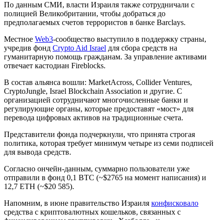
По данным СМИ, власти Израиля также сотрудничали с
полицией Великобритании, чтобы добраться до
предполагаемых счетов террористов в банке Barclays.
Местное
Web3
-сообщество выступило в поддержку страны,
учредив фонд
Crypto Aid Israel
для сбора средств на
гуманитарную помощь гражданам. За управление активами
отвечает кастодиан Fireblocks.
В состав альянса вошли: MarketAcross, Collider Ventures,
CryptoJungle, Israel Blockchain Association и другие. С
организацией сотрудничают многочисленные банки и
регулирующие органы, которые предоставят «мост» для
перевода цифровых активов на традиционные счета.
Представители фонда подчеркнули, что принята строгая
политика, которая требует минимум четыре из семи подписей
для вывода средств.
Согласно ончейн-данным, суммарно пользователи уже
отправили в фонд 0,1 BTC (~$2765 на момент написания) и
12,7 ETH (~$20 585).
Напомним, в июне правительство Израиля
конфисковало
средства с криптовалютных кошельков, связанных с