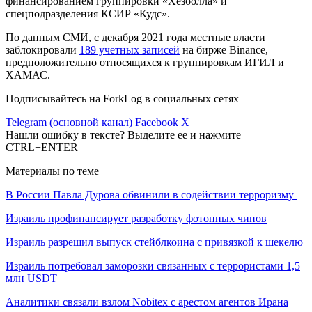
финансированием группировки
«Хезболла» и
спецподразделения КСИР «Кудс»
.
По данным СМИ, с декабря 2021 года местные власти
заблокировали
189 учетных записей
на бирже Binance,
предположительно относящихся к группировкам
ИГИЛ
и
ХАМАС.
Подписывайтесь на ForkLog в социальных сетях
Telegram (основной канал)
Facebook
X
Нашли ошибку в тексте? Выделите ее и нажмите
CTRL+ENTER
Материалы по теме
В России Павла Дурова обвинили в содействии терроризму
Израиль профинансирует разработку фотонных чипов
Израиль разрешил выпуск стейблкоина с привязкой к шекелю
Израиль потребовал заморозки связанных с террористами 1,5
млн USDT
Аналитики связали взлом Nobitex с арестом агентов Ирана