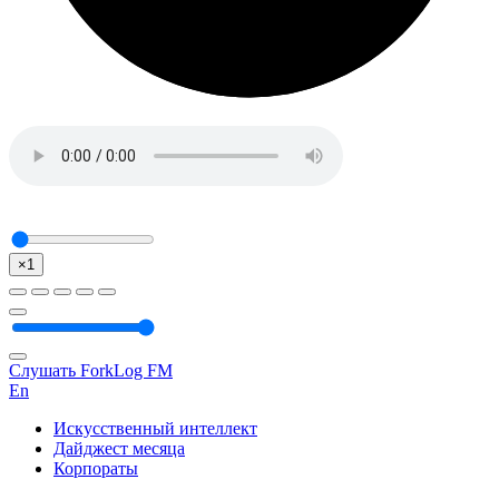
×1
Слушать ForkLog FM
En
Искусственный интеллект
Дайджест месяца
Корпораты