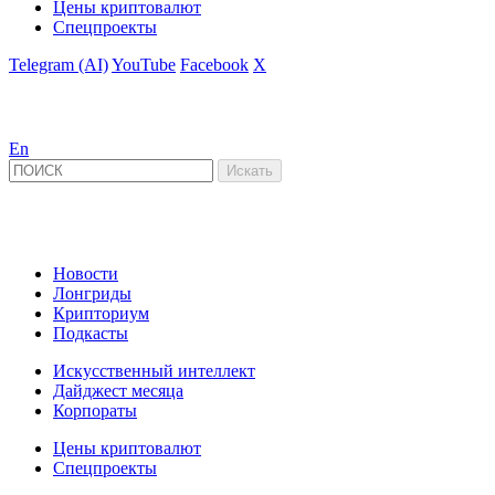
Цены криптовалют
Спецпроекты
Telegram (AI)
YouTube
Facebook
X
En
Новости
Лонгриды
Крипториум
Подкасты
Искусственный интеллект
Дайджест месяца
Корпораты
Цены криптовалют
Спецпроекты