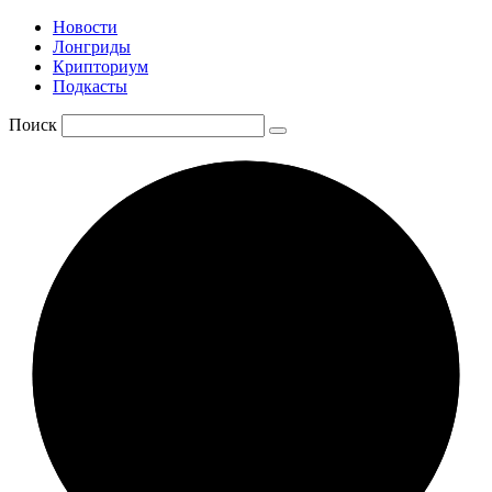
Новости
Лонгриды
Крипториум
Подкасты
Поиск