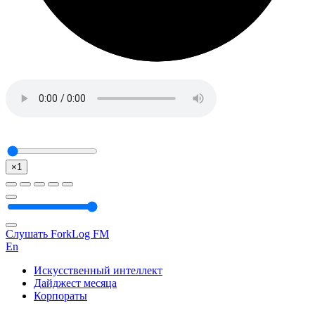
×1
Слушать ForkLog FM
En
Искусственный интеллект
Дайджест месяца
Корпораты