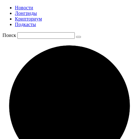
Новости
Лонгриды
Крипториум
Подкасты
Поиск