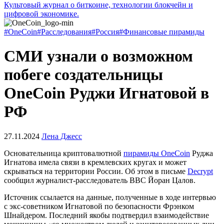
Культовый журнал о биткоине, технологии блокчейн и
цифровой экономике.
#OneCoin
#Расследования
#Россия
#Финансовые пирамиды
СМИ узнали о возможном
побеге создательницы
OneCoin Руджи Игнатовой в
РФ
27.11.2024
Лена Джесс
Основательница криптовалютной
пирамиды OneCoin
Руджа
Игнатова имела связи в кремлевских кругах и может
скрываться на территории России. Об этом в письме
Decrypt
сообщил журналист-расследователь BBС Йоран Цалов.
Источник ссылается на данные, полученные в ходе интервью
с экс-советником Игнатовой по безопасности Фрэнком
Шнайдером. Последний якобы подтвердил взаимодействие