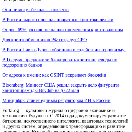
Они не могут без нас… пока что
В России вырос спрос на аппаратные криптокошельки
Опрос: 69% россиян не нашли применения криптовалютам
Для криптообменников РФ создадут СРО
В России Павла Дурова обвинили в содействии терроризму
В Госдуме предложили блокировать криптопереводы по
подозрению банков
От адреса к имени: как OSINT вскрывает блокчейн
Bloomberg: Минюст США решил закрыть дело фигуранта
криптопирамиды BitClub на $722 млн
Минцифры станет единым регулятором ИИ в России
ForkLog — культовый журнал о цифровой экономике и
технологиях будущего. С 2014 года документируем развитие
биткоина, искусственного интеллекта, квантовых технологий
и других систем, определяющих трансформацию и развитие
цивилизации.
Все опубликованные материалы принадлежат