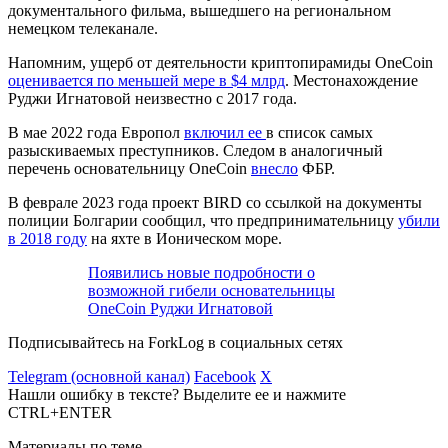
документального фильма, вышедшего на региональном
немецком телеканале.
Напомним, ущерб от деятельности криптопирамиды OneCoin
оценивается по меньшей мере в $4 млрд
. Местонахождение
Руджи Игнатовой неизвестно с 2017 года.
В мае 2022 года Европол
включил ее
в список самых
разыскиваемых преступников. Следом в аналогичный
перечень основательницу OneCoin
внесло
ФБР.
В феврале 2023 года проект BIRD со ссылкой на документы
полиции Болгарии сообщил, что предпринимательницу
убили
в 2018 году
на яхте в Ионическом море.
Появились новые подробности о
возможной гибели основательницы
OneCoin Руджи Игнатовой
Подписывайтесь на ForkLog в социальных сетях
Telegram (основной канал)
Facebook
X
Нашли ошибку в тексте? Выделите ее и нажмите
CTRL+ENTER
Материалы по теме