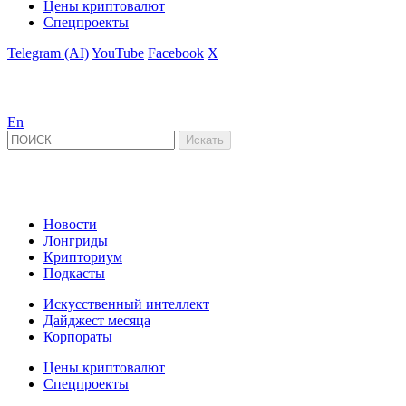
Цены криптовалют
Спецпроекты
Telegram (AI)
YouTube
Facebook
X
En
Новости
Лонгриды
Крипториум
Подкасты
Искусственный интеллект
Дайджест месяца
Корпораты
Цены криптовалют
Спецпроекты