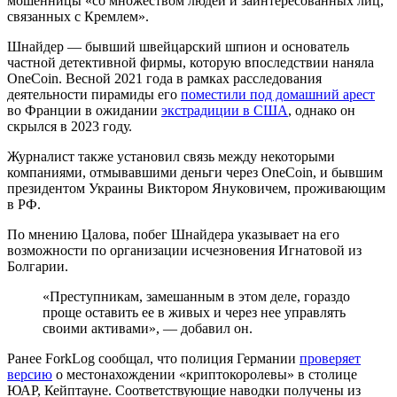
мошенницы «со множеством людей и заинтересованных лиц,
связанных с Кремлем».
Шнайдер — бывший швейцарский шпион и основатель
частной детективной фирмы, которую впоследствии наняла
OneCoin. Весной 2021 года в рамках расследования
деятельности пирамиды его
поместили под домашний арест
во Франции в ожидании
экстрадиции в США
, однако он
скрылся в 2023 году.
Журналист также установил связь между некоторыми
компаниями, отмывавшими деньги через OneCoin, и бывшим
президентом Украины Виктором Януковичем, проживающим
в РФ.
По мнению Цалова, побег Шнайдера указывает на его
возможности по организации исчезновения Игнатовой из
Болгарии.
«Преступникам, замешанным в этом деле, гораздо
проще оставить ее в живых и через нее управлять
своими активами», — добавил он.
Ранее ForkLog сообщал, что полиция Германии
проверяет
версию
о местонахождении «криптокоролевы» в столице
ЮАР, Кейптауне. Соответствующие наводки получены из