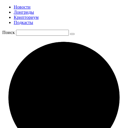
Новости
Лонгриды
Крипториум
Подкасты
Поиск