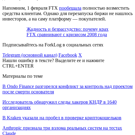
Напомним, 1 февраля FTX
пообещала
полностью возместить
средства клиентам. Однако для перезапуска биржи не нашлось
инвесторов, а на саму платформу — покупателей.
Жадность и безрассудство: почему крах
FTX сравнивают с кризисом 2008 года
Подписывайтесь на ForkLog в социальных сетях
Telegram (основной канал)
Facebook
X
Нашли ошибку в тексте? Выделите ее и нажмите
CTRL+ENTER
Материалы по теме
В Ondo Finance разгорелся конфликт за контроль над проектом
после смерти основателя
Исследователь обнаружил следы хакеров КНДР в 1640
организациях
В Kraken указали на пробел в проверке криптокошельков
Anthropic признала три взлома реальных систем на тестах
Claude