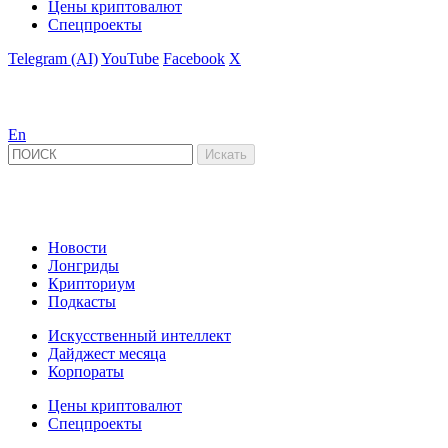
Цены криптовалют
Спецпроекты
Telegram (AI)
YouTube
Facebook
X
En
Новости
Лонгриды
Крипториум
Подкасты
Искусственный интеллект
Дайджест месяца
Корпораты
Цены криптовалют
Спецпроекты