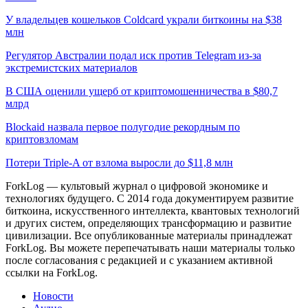
У владельцев кошельков Coldcard украли биткоины на $38
млн
Регулятор Австралии подал иск против Telegram из-за
экстремистских материалов
В США оценили ущерб от криптомошенничества в $80,7
млрд
Blockaid назвала первое полугодие рекордным по
криптовзломам
Потери Triple-A от взлома выросли до $11,8 млн
ForkLog — культовый журнал о цифровой экономике и
технологиях будущего. С 2014 года документируем развитие
биткоина, искусственного интеллекта, квантовых технологий
и других систем, определяющих трансформацию и развитие
цивилизации.
Все опубликованные материалы принадлежат
ForkLog. Вы можете перепечатывать наши материалы только
после согласования с редакцией и с указанием активной
ссылки на ForkLog.
Новости