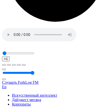
×1
Слушать ForkLog FM
En
Искусственный интеллект
Дайджест месяца
Корпораты