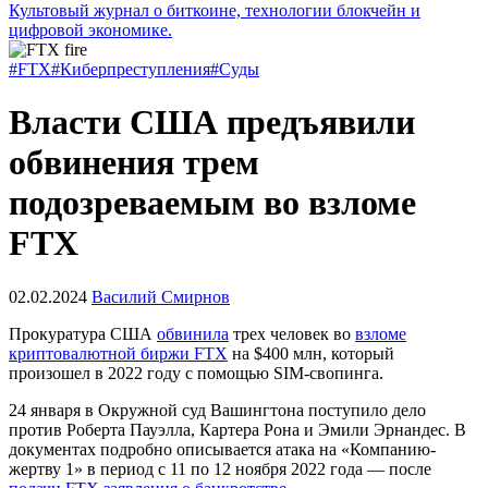
Культовый журнал о биткоине, технологии блокчейн и
цифровой экономике.
#FTX
#Киберпреступления
#Суды
Власти США предъявили
обвинения трем
подозреваемым во взломе
FTX
02.02.2024
Василий Смирнов
Прокуратура США
обвинила
трех человек во
взломе
криптовалютной биржи FTX
на $400 млн, который
произошел в 2022 году с помощью SIM-свопинга.
24 января в Окружной суд Вашингтона поступило дело
против Роберта Пауэлла, Картера Рона и Эмили Эрнандес. В
документах подробно описывается атака на «Компанию-
жертву 1» в период с 11 по 12 ноября 2022 года — после