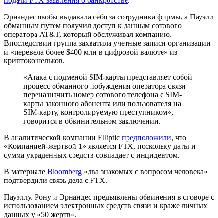
подачи FTX заявления о банкротстве
.
Эрнандес якобы выдавала себя за сотрудника фирмы, а Пауэлл
обманным путем получил доступ к данным сотового
оператора AT&T, который обслуживал компанию.
Впоследствии группа захватила учетные записи организации
и «перевела более $400 млн в цифровой валюте» из
криптокошельков.
«Атака с подменой SIM-карты представляет собой
процесс обманного побуждения оператора связи
переназначить номер сотового телефона с SIM-
карты законного абонента или пользователя на
SIM-карту, контролируемую преступником», —
говорится в обвинительном заключении.
В аналитической компании Elliptic
предположили
, что
«Компанией-жертвой 1» является FTX, поскольку даты и
сумма украденных средств совпадает с инцидентом.
В материале
Bloomberg
«два знакомых с вопросом человека»
подтвердили связь дела с FTX.
Пауэллу, Рону и Эрнандес предъявлены обвинения в сговоре с
использованием электронных средств связи и краже личных
данных у «50 жертв».