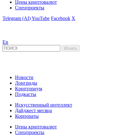
Цены криптовалют
Спецпроекты
Telegram (AI)
YouTube
Facebook
X
En
Новости
Лонгриды
Крипториум
Подкасты
Искусственный интеллект
Дайджест месяца
Корпораты
Цены криптовалют
Спецпроекты