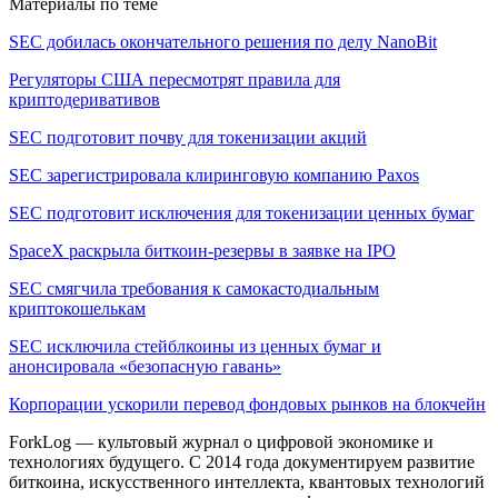
Материалы по теме
SEC добилась окончательного решения по делу NanoBit
Регуляторы США пересмотрят правила для
криптодеривативов
SEC подготовит почву для токенизации акций
SEC зарегистрировала клиринговую компанию Paxos
SEC подготовит исключения для токенизации ценных бумаг
SpaceX раскрыла биткоин-резервы в заявке на IPO
SEC смягчила требования к самокастодиальным
криптокошелькам
SEC исключила стейблкоины из ценных бумаг и
анонсировала «безопасную гавань»
Корпорации ускорили перевод фондовых рынков на блокчейн
ForkLog — культовый журнал о цифровой экономике и
технологиях будущего. С 2014 года документируем развитие
биткоина, искусственного интеллекта, квантовых технологий