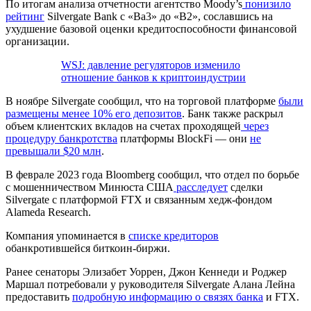
По итогам анализа отчетности агентство Moody’s
понизило
рейтинг
Silvergate Bank с «Ba3» до «B2», сославшись на
ухудшение базовой оценки кредитоспособности финансовой
организации.
WSJ: давление регуляторов изменило
отношение банков к криптоиндустрии
В ноябре Silvergate сообщил, что на торговой платформе
были
размещены менее 10% его депозитов
. Банк также раскрыл
объем клиентских вкладов на счетах проходящей
через
процедуру банкротства
платформы BlockFi — они
не
превышали $20 млн
.
В феврале 2023 года Bloomberg сообщил, что отдел по борьбе
с мошенничеством Минюста США
расследует
сделки
Silvergate с платформой FTX и связанным хедж-фондом
Alameda Research.
Компания упоминается в
списке кредиторов
обанкротившейся биткоин-биржи.
Ранее сенаторы Элизабет Уоррен, Джон Кеннеди и Роджер
Маршал потребовали у руководителя Silvergate Алана Лейна
предоставить
подробную информацию о связях банка
и FTX.