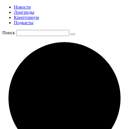
Новости
Лонгриды
Крипториум
Подкасты
Поиск