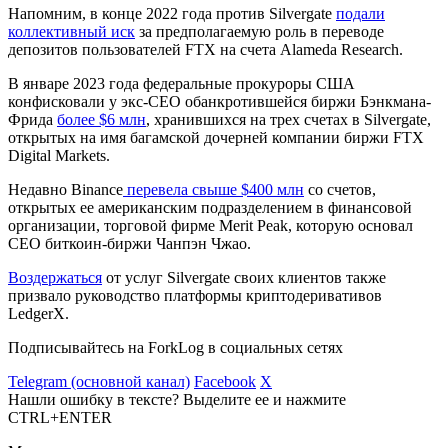
Напомним, в конце 2022 года против Silvergate
подали
коллективный иск
за предполагаемую роль в переводе
депозитов пользователей FTX на счета Alameda Research.
В январе 2023 года федеральные прокуроры США
конфисковали у экс-CEO обанкротившейся биржи Бэнкмана-
Фрида
более $6 млн
, хранившихся на трех счетах в Silvergate,
открытых на имя багамской дочерней компании биржи FTX
Digital Markets.
Недавно Binance
перевела свыше $400 млн
со счетов,
открытых ее американским подразделением в финансовой
организации, торговой фирме Merit Peak, которую основал
CEO биткоин-биржи Чанпэн Чжао.
Воздержаться
от услуг Silvergate своих клиентов также
призвало руководство платформы криптодеривативов
LedgerX.
Подписывайтесь на ForkLog в социальных сетях
Telegram (основной канал)
Facebook
X
Нашли ошибку в тексте? Выделите ее и нажмите
CTRL+ENTER