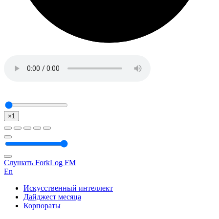
×1
Слушать ForkLog FM
En
Искусственный интеллект
Дайджест месяца
Корпораты