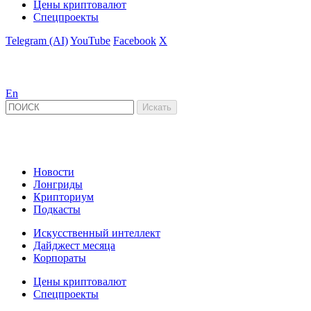
Цены криптовалют
Спецпроекты
Telegram (AI)
YouTube
Facebook
X
En
Новости
Лонгриды
Крипториум
Подкасты
Искусственный интеллект
Дайджест месяца
Корпораты
Цены криптовалют
Спецпроекты