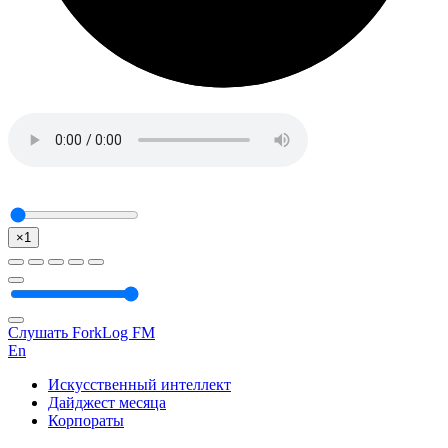
×1
Слушать ForkLog FM
En
Искусственный интеллект
Дайджест месяца
Корпораты