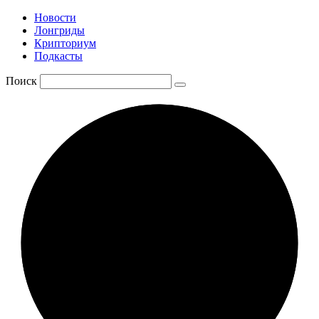
Новости
Лонгриды
Крипториум
Подкасты
Поиск