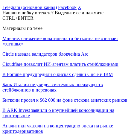
Telegram (основной канал)
Facebook
X
Нашли ошибку в тексте? Выделите ее и нажмите
CTRL+ENTER
Материалы по теме
Мнение: снижение волатильности биткоина не означает
«затишье»
Circle назвала валидаторов блокчейна Arc
Cloudflare позволит ИИ-агентам платить стейблкоинами
В Fortune предупредили о рисках сделки Circle и IBM
Банк Италии не увидел системных преимуществ
стейблкоинов в переводах
Биткоин просел к $62 000 на фоне отскока азиатских рынков
В ARK Invest заявили о крупнейшей консолидации на
крипторынке
Аналитики указали на концентрацию риска на рынке
криптодеривативов