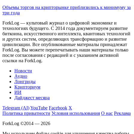
Объемы торгов на крипторынке приблизились к минимуму за
три года
ForkLog — культовый журнал о цифровой экономике и
технологиях будущего. С 2014 года документируем развитие
биткоина, искусственного интеллекта, квантовых технологий
и других систем, определяющих трансформацию и развитие
цивилизации.
Все опубликованные материалы принадлежат
ForkLog. Вы можете перепечатывать наши материалы только
после согласования с редакцией и с указанием активной
ссылки на ForkLog.
Новости
Аудио
Лонгриды
Крипториум
ИИ
Дайджест месяца
Telegram (AI)
YouTube
Facebook
X
Политика приватности
Условия использования
О нас
Реклама
ForkLog ©2014 — 2026
Мы используем файлы cookie для улучшения качества работы.