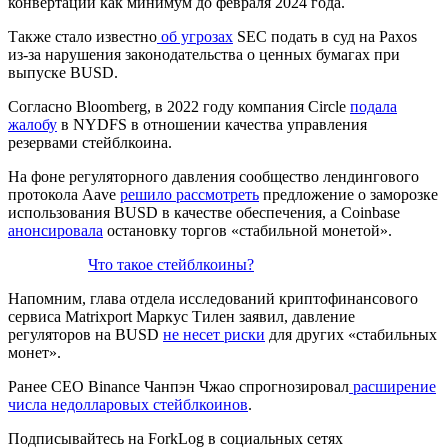
конвертации как минимум до февраля 2024 года.
Также стало известно
об угрозах
SEC
подать в суд на Paxos
из-за нарушения законодательства о ценных бумагах при
выпуске BUSD.
Согласно Bloomberg, в 2022 году компания Circle
подала
жалобу
в NYDFS в отношении качества управления
резервами стейблкоина.
На фоне регуляторного давления сообщество лендингового
протокола Aave
решило рассмотреть
предложение о заморозке
использования BUSD в качестве обеспечения, а Coinbase
анонсировала
остановку торгов «стабильной монетой».
Что такое стейблкоины?
Напомним, глава отдела исследований криптофинансового
сервиса Matrixport Маркус Тилен заявил, давление
регуляторов на BUSD
не несет риски
для других «стабильных
монет».
Ранее CEO Binance Чанпэн Чжао спрогнозировал
расширение
числа недолларовых стейблкоинов
.
Подписывайтесь на ForkLog в социальных сетях