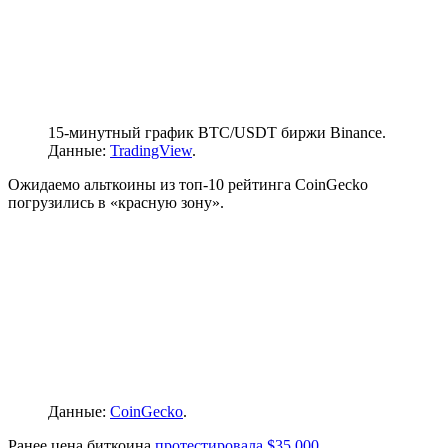
15-минутный график BTC/USDT биржи Binance.
Данные:
TradingView
.
Ожидаемо альткоины из топ-10 рейтинга CoinGecko
погрузились в «красную зону».
Данные:
CoinGecko
.
Ранее цена биткоина
протестировала $35 000
,