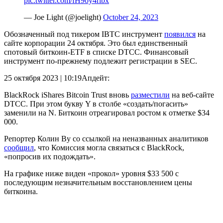
pic.twitter.com/fH9oy4ribx
— Joe Light (@joelight)
October 24, 2023
Обозначенный под тикером IBTC инструмент
появился
на
сайте корпорации 24 октября. Это был единственный
спотовый биткоин-ETF в списке DTCC. Финансовый
инструмент по-прежнему подлежит регистрации в
SEC
.
25 октября 2023 | 10:19
Апдейт:
BlackRock iShares Bitcoin Trust вновь
разместили
на веб-сайте
DTCC. При этом букву Y в столбе «создать/погасить»
заменили на N. Биткоин отреагировал ростом к отметке $34
000.
Репортер Колин Ву со ссылкой на неназванных аналитиков
сообщил
, что Комиссия могла связаться с BlackRock,
«попросив их подождать».
На графике ниже виден «прокол» уровня $33 500 с
последующим незначительным восстановлением цены
биткоина.