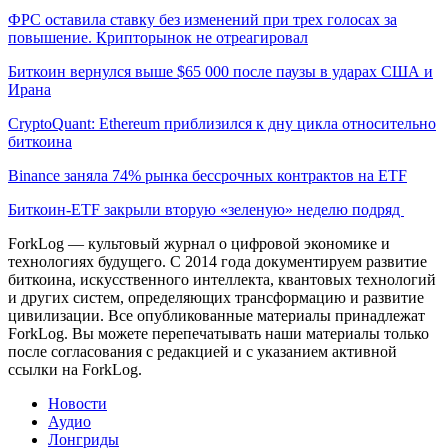
ФРС оставила ставку без изменений при трех голосах за
повышение. Крипторынок не отреагировал
Биткоин вернулся выше $65 000 после паузы в ударах США и
Ирана
CryptoQuant: Ethereum приблизился к дну цикла относительно
биткоина
Binance заняла 74% рынка бессрочных контрактов на ETF
Биткоин-ETF закрыли вторую «зеленую» неделю подряд
ForkLog — культовый журнал о цифровой экономике и
технологиях будущего. С 2014 года документируем развитие
биткоина, искусственного интеллекта, квантовых технологий
и других систем, определяющих трансформацию и развитие
цивилизации.
Все опубликованные материалы принадлежат
ForkLog. Вы можете перепечатывать наши материалы только
после согласования с редакцией и с указанием активной
ссылки на ForkLog.
Новости
Аудио
Лонгриды