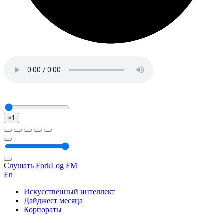
×1
Слушать ForkLog FM
En
Искусственный интеллект
Дайджест месяца
Корпораты