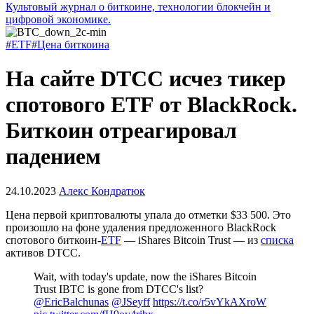
Культовый журнал о биткоине, технологии блокчейн и
цифровой экономике.
#ETF
#Цена биткоина
На сайте DTCC исчез тикер
спотового ETF от BlackRock.
Биткоин отреагировал
падением
24.10.2023
Алекс Кондратюк
Цена первой криптовалюты упала до отметки $33 500. Это
произошло на фоне удаления предложенного BlackRock
спотового биткоин-
ETF
— iShares Bitcoin Trust — из
списка
активов
DTCC
.
Wait, with today's update, now the iShares Bitcoin
Trust IBTC is gone from DTCC's list?
@EricBalchunas
@JSeyff
https://t.co/r5vYkAXroW