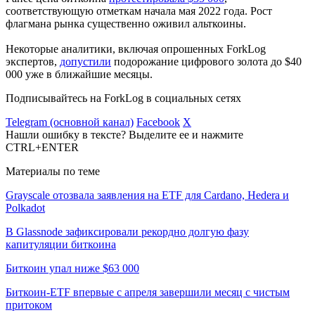
соответствующую отметкам начала мая 2022 года. Рост
флагмана рынка существенно оживил альткоины.
Некоторые аналитики, включая опрошенных ForkLog
экспертов,
допустили
подорожание цифрового золота до $40
000 уже в ближайшие месяцы.
Подписывайтесь на ForkLog в социальных сетях
Telegram (основной канал)
Facebook
X
Нашли ошибку в тексте? Выделите ее и нажмите
CTRL+ENTER
Материалы по теме
Grayscale отозвала заявления на ETF для Cardano, Hedera и
Polkadot
В Glassnode зафиксировали рекордно долгую фазу
капитуляции биткоина
Биткоин упал ниже $63 000
Биткоин-ETF впервые с апреля завершили месяц с чистым
притоком