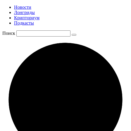
Новости
Лонгриды
Крипториум
Подкасты
Поиск