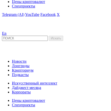
Цены криптовалют
Спецпроекты
Telegram (AI)
YouTube
Facebook
X
En
Новости
Лонгриды
Крипториум
Подкасты
Искусственный интеллект
Дайджест месяца
Корпораты
Цены криптовалют
Спецпроекты