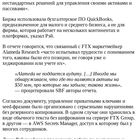
нестандартных решений для управления своими активами и
пассивами».
Биржа использовала бухгалтерское ПО QuickBooks,
предназначенное для малого и среднего бизнеса, а не для
фирмы, которая работает на нескольких континентах и
платформах, указал Рэй.
В отчете говорится, что связанный с FTX маркетмейкер
Alameda Research «часто испытывал трудности с пониманием
того, каковы были его позиции, не говоря уже о
хеджировании или учете их».
«Alameda не поддается аудиту. […] Иногда мы
обнаруживаем, что где-то валяются активы на
$50 млн, про которые мы забыли; такова жизнь»
,
— процитировали SBF авторы отчета.
Согласно документу, управление приватными ключами и
seed-фразами было организовано с серьезными нарушениями
без резервного копирования. В одном случае они хранились в
виде обычного текста без шифрования на сервере FTX Group,
в другом — в AWS Secrets Manager, доступ к которому был у
многих сотрудников.