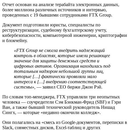
Отчет основан на анализе терабайта электронных данных,
более миллиона различных источников и интервью,
проведенных с 19 бывшими сотрудниками FTX Group.
Документ подготовили юристы, специалисты по
реструктуризации, судебному бухгалтерскому учету,
кибербезопасности, компьютерной инженерии, криптографии
и блокчейну.
«FTX Group не смогла внедрить надлежащий
контроль в областях, которые имели решающее
значение для защиты денежных средств и
цифровых активов. Организация находилась под
тотальным надзором небольшой группы лиц,
которые […] фактически проявляли мало
интереса к […] внедрению соответствующей
системы»,
— заявил СEO биржи Джон Рэй.
По словам топ-менеджера, FTX управляли три неопытных
человека — соучредители Сэм Бэнкман-Фрид (SBF) и Гэри
Ван, а также бывший технический руководитель Нишад
Сингх, — которые «недавно окончили колледж».
Они полагались на «смесь из Google-документов, переписки в
Slack, совместных дисков, Excel-таблиц и других