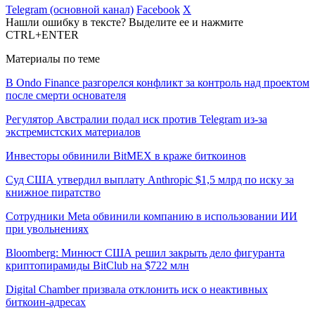
Telegram (основной канал)
Facebook
X
Нашли ошибку в тексте? Выделите ее и нажмите
CTRL+ENTER
Материалы по теме
В Ondo Finance разгорелся конфликт за контроль над проектом
после смерти основателя
Регулятор Австралии подал иск против Telegram из-за
экстремистских материалов
Инвесторы обвинили BitMEX в краже биткоинов
Суд США утвердил выплату Anthropic $1,5 млрд по иску за
книжное пиратство
Сотрудники Meta обвинили компанию в использовании ИИ
при увольнениях
Bloomberg: Минюст США решил закрыть дело фигуранта
криптопирамиды BitClub на $722 млн
Digital Chamber призвала отклонить иск о неактивных
биткоин-адресах