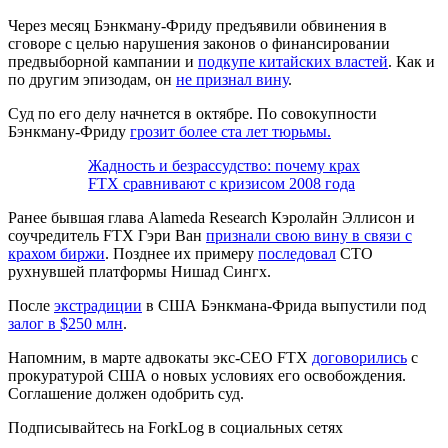
Через месяц Бэнкману-Фриду предъявили обвинения в
сговоре с целью нарушения законов о финансировании
предвыборной кампании и
подкупе китайских властей
. Как и
по другим эпизодам, он
не признал вину
.
Суд по его делу начнется в октябре. По совокупности
Бэнкману-Фриду
грозит более ста лет тюрьмы.
Жадность и безрассудство: почему крах
FTX сравнивают с кризисом 2008 года
Ранее бывшая глава Alameda Research Кэролайн Эллисон и
соучредитель FTX Гэри Ван
признали свою вину в связи с
крахом биржи
. Позднее их примеру
последовал
CTO
рухнувшей платформы Нишад Сингх.
После
экстрадиции
в США Бэнкмана-Фрида выпустили под
залог в $250 млн
.
Напомним, в марте адвокаты экс-CEO FTX
договорились
с
прокуратурой США о новых условиях его освобождения.
Соглашение должен одобрить суд.
Подписывайтесь на ForkLog в социальных сетях