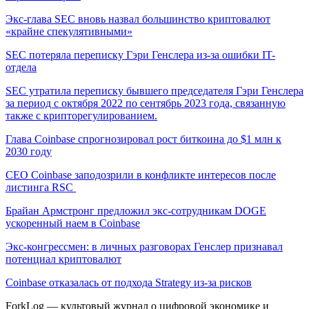
Экс-глава SEC вновь назвал большинство криптовалют
«крайне спекулятивными»
SEC потеряла переписку Гэри Генслера из-за ошибки IT-
отдела
SEC утратила переписку бывшего председателя Гэри Генслера
за период с октября 2022 по сентябрь 2023 года, связанную
также с крипторегулированием.
Глава Coinbase спрогнозировал рост биткоина до $1 млн к
2030 году
CEO Coinbase заподозрили в конфликте интересов после
листинга RSC
Брайан Армстронг предложил экс-сотрудникам DOGE
ускоренный наем в Coinbase
Экс-конгрессмен: в личных разговорах Генслер признавал
потенциал криптовалют
Coinbase отказалась от подхода Strategy из-за рисков
ForkLog — культовый журнал о цифровой экономике и