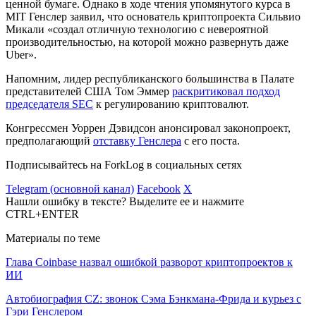
ценной бумаге. Однако в ходе чтения упомянутого курса в
MIT Генслер заявил, что основатель криптопроекта Сильвио
Микали «создал отличную технологию с невероятной
производительностью, на которой можно развернуть даже
Uber».
Напомним, лидер республиканского большинства в Палате
представителей США Том Эммер
раскритиковал подход
председателя SEC
к регулированию криптовалют.
Конгрессмен Уоррен Дэвидсон анонсировал законопроект,
предполагающий
отставку Генслера
с его поста.
Подписывайтесь на ForkLog в социальных сетях
Telegram (основной канал)
Facebook
X
Нашли ошибку в тексте? Выделите ее и нажмите
CTRL+ENTER
Материалы по теме
Глава Coinbase назвал ошибкой разворот криптопроектов к
ИИ
Автобиография CZ: звонок Сэма Бэнкмана-Фрида и курьез с
Гэри Генслером