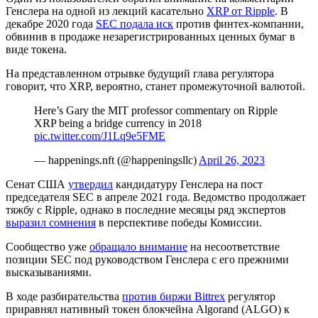
Генслера на одной из лекций касательно
XRP от Ripple
. В
декабре 2020 года
SEC подала иск
против финтех-компании,
обвинив в продаже незарегистрированных ценных бумаг в
виде токена.
На представленном отрывке будущий глава регулятора
говорит, что XRP, вероятно, станет промежуточной валютой.
Here’s Gary the MIT professor commentary on Ripple
XRP being a bridge currency in 2018
pic.twitter.com/J1Lq9e5FME
— happenings.nft (@happeningsllc)
April 26, 2023
Сенат США
утвердил
кандидатуру Генслера на пост
председателя SEC в апреле 2021 года. Ведомство продолжает
тяжбу с Ripple, однако в последние месяцы ряд экспертов
выразил сомнения
в перспективе победы Комиссии.
Сообщество уже
обращало внимание
на несоответствие
позиции SEC под руководством Генслера с его прежними
высказываниями.
В ходе разбирательства
против биржи Bittrex
регулятор
приравнял нативный токен блокчейна Algorand (ALGO) к