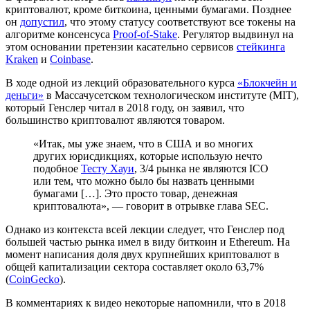
криптовалют, кроме биткоина, ценными бумагами. Позднее
он
допустил
, что этому статусу соответствуют все токены на
алгоритме консенсуса
Proof-of-Stake
. Регулятор выдвинул на
этом основании претензии касательно сервисов
стейкинга
Kraken
и
Coinbase
.
В ходе одной из лекций образовательного курса
«Блокчейн и
деньги»
в Массачусетском технологическом институте (MIT),
который Генслер читал в 2018 году, он заявил, что
большинство криптовалют являются товаром.
«Итак, мы уже знаем, что в США и во многих
других юрисдикциях, которые использую нечто
подобное
Тесту Хауи
, 3/4 рынка не являются
ICO
или тем, что можно было бы назвать ценными
бумагами […]. Это просто товар, денежная
криптовалюта», — говорит в отрывке глава SEC.
Однако из контекста всей лекции следует, что Генслер под
большей частью рынка имел в виду биткоин и Ethereum. На
момент написания доля двух крупнейших криптовалют в
общей капитализации сектора составляет около 63,7%
(
CoinGecko
).
В комментариях к видео некоторые напомнили, что в 2018