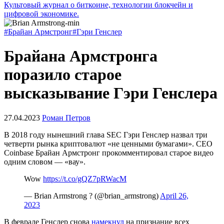
Культовый журнал о биткоине, технологии блокчейн и
цифровой экономике.
#Брайан Армстронг
#Гэри Генслер
Брайана Армстронга
поразило старое
высказывание Гэри Генслера
27.04.2023
Роман Петров
В 2018 году нынешний глава
SEC
Гэри Генслер назвал три
четверти рынка криптовалют «не ценными бумагами». CEO
Coinbase Брайан Армстронг прокомментировал старое видео
одним словом — «вау».
Wow
https://t.co/gQZ7pRWacM
— Brian Armstrong ?️ (@brian_armstrong)
April 26,
2023
В феврале Генслер снова
намекнул
на признание всех