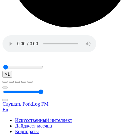
×1
Слушать ForkLog FM
En
Искусственный интеллект
Дайджест месяца
Корпораты