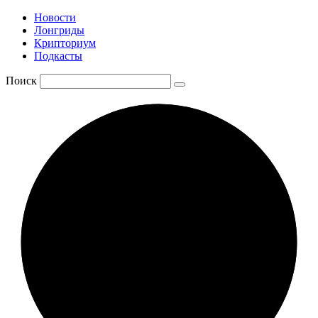
Новости
Лонгриды
Крипториум
Подкасты
Поиск