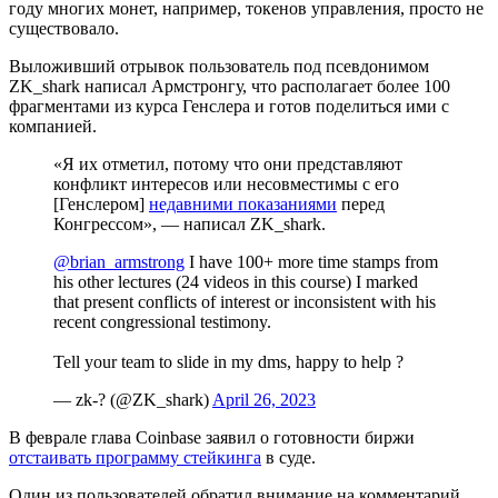
году многих монет, например, токенов управления, просто не
существовало.
Выложивший отрывок пользователь под псевдонимом
ZK_shark написал Армстронгу, что располагает более 100
фрагментами из курса Генслера и готов поделиться ими с
компанией.
«Я их отметил, потому что они представляют
конфликт интересов или несовместимы с его
[Генслером]
недавними показаниями
перед
Конгрессом», — написал ZK_shark.
@brian_armstrong
I have 100+ more time stamps from
his other lectures (24 videos in this course) I marked
that present conflicts of interest or inconsistent with his
recent congressional testimony.
Tell your team to slide in my dms, happy to help ?
— zk-? (@ZK_shark)
April 26, 2023
В феврале глава Coinbase заявил о готовности биржи
отстаивать программу стейкинга
в суде.
Один из пользователей обратил внимание на комментарий