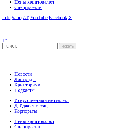
Цены криптовалют
Спецпроекты
Telegram (AI)
YouTube
Facebook
X
En
Новости
Лонгриды
Крипториум
Подкасты
Искусственный интеллект
Дайджест месяца
Корпораты
Цены криптовалют
Спецпроекты